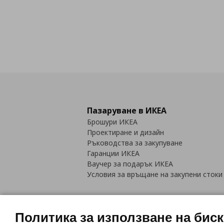
Пазаруване в ИКЕА
Брошури ИКЕА
Проектиране и дизайн
Ръководства за закупуване
Гаранции ИКЕА
Ваучер за подарък ИКЕА
Условия за връщане на закупени стоки
Политика за използване на бис