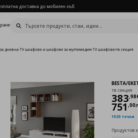
езплатна доставка до мобилен хъб
ране
за дневна
›
TV шкафове и шкафове за мултимедия
›
TV шкафове
›
тв секция
BESTA/EKE
тв секция
Цен
383
,
98
751
,
00
1920 точки
Продуктов 