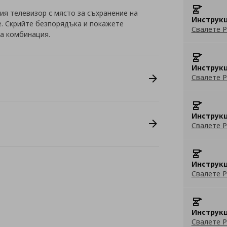
ия телевизор с място за съхранение на
Инструкц
е. Скрийте безпорядъка и покажете
Свалете P
а комбинация.
Инструкц
Свалете P
Инструкц
Свалете P
Инструкц
Свалете P
Инструкц
Свалете P