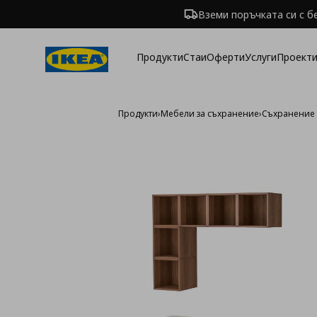
Вземи поръчката си с б
Продукти
Стаи
Оферти
Услуги
Проекти
Продукти
›
Мебели за съхранение
›
Съхранение 