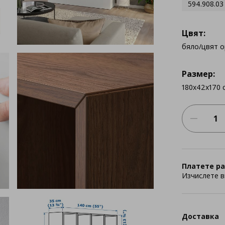
594.908.03
Цвят:
бяло/цвят о
Размер:
180x42x170 
Платете ра
Изчислете в
Доставка