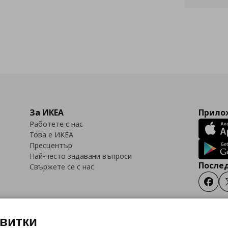
За ИКЕА
Прилож
Работете с нас
Това е ИКЕА
Пресцентър
Най-често задавани въпроси
Послед
Свържете се с нас
Faceb
квитки