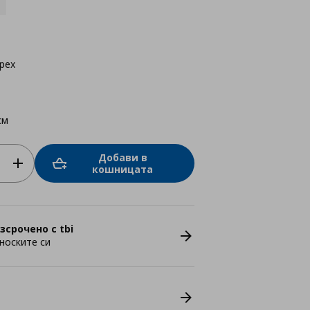
рех
см
Добави в
кошницата
зсрочено с tbi
носките си