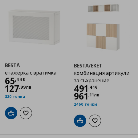
BESTÅ
BESTA/EKET
етажерка с вратичка
комбинация артикули
Цена
65,44 €
65
,
44
€
за съхранение
Цена
491,41 €
127
491
,
99
лв
,
41
€
961
,
11
лв
330 точки
2460 точки
Добави в кошницата
Добави към списъка с любими
Добави в кошницата
Добави към списъка