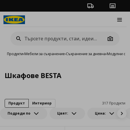
Проследяване на п
Магази
Burge
Camera
Продукти
›
Мебели за съхранение
›
Съхранение за дневна
›
Модулни сист
Шкафове BESTA
Продукт
Интериор
317 Продукти
Подреди по
Цвят:
Цена: