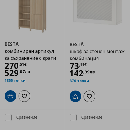
BESTÅ
BESTÅ
комбиниран артикул
шкаф за стенен монтаж
за съхранение с врати
комбинация
Цена
270,51 €
270
Цена
73,11 €
73
,
51
€
,
11
€
529
142
,
07
лв
,
99
лв
1355 точки
370 точки
Добави в кошницата
Добави към списъка с любими
Добави в кошницата
Добави към списъка
Сравнение
Сравнение