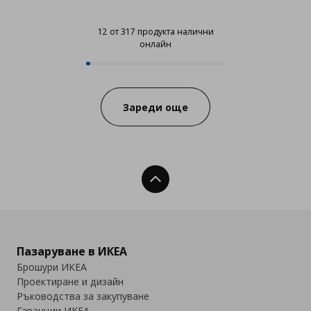
12 от 317 продукта налични
онлайн
12 от 317 продукта налични онл
Progress:
Зареди още
Нагоре
Пазаруване в ИКЕА
Брошури ИКЕА
Проектиране и дизайн
Ръководства за закупуване
Гаранции ИКЕА