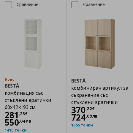
Сравнение
Сравнение
Ново
BESTÅ
BESTÅ
комбиниран артикул за
комбинация със
съхранение със
стъклени вратички,
стъклени вратички
60x42x193 см
Цена
370,22 €
370
,
22
€
Цена
281,23 €
281
,
23
€
724
,
09
лв
550
,
04
лв
1855 точки
1410 точки