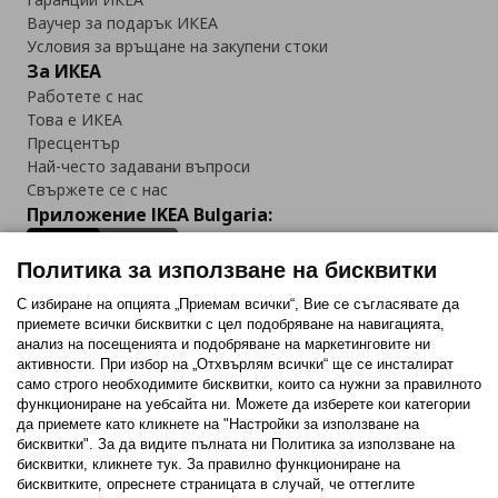
Ваучер за подарък ИКЕА
Условия за връщане на закупени стоки
За ИКЕА
Работете с нас
Това е ИКЕА
Пресцентър
Най-често задавани въпроси
Свържете се с нас
Приложение IKEA Bulgaria:
Политика за използване на бисквитки
С избиране на опцията „Приемам всички“, Вие се съгласявате да
приемете всички бисквитки с цел подобряване на навигацията,
Последвайте ни:
анализ на посещенията и подобряване на маркетинговите ни
активности. При избор на „Отхвърлям всички“ ще се инсталират
Facebook
Twitter
Youtube
Pinterest
Instagram
само строго необходимитe бисквитки, които са нужни за правилното
функциониране на уебсайта ни. Можете да изберете кои категории
да приемете като кликнете на "Настройки за използване на
бисквитки". За да видите пълната ни Политика за използване на
бисквитки, кликнете тук. За правилно функциониране на
бисквитките, опреснете страницата в случай, че оттеглите