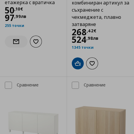
етажерка с вратичка
комбиниран артикул за
Цена
50,10 €
50
,
10
€
съхранение с
97
,
99
лв
чекмеджета, плавно
затваряне
255 точки
Цена
268,42 €
268
,
42
€
524
,
98
лв
Добави към списъка с любими
Информирай ме за наличност
1345 точки
Добави в кошницата
Добави към списъка
Сравнение
Сравнение