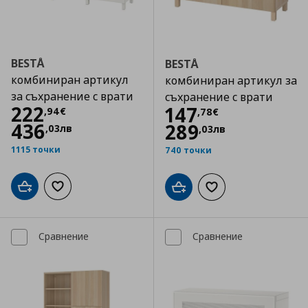
BESTÅ
BESTÅ
комбиниран артикул
комбиниран артикул за
за съхранение с врати
съхранение с врати
Цена
222,94 €
222
Цена
147,78 €
147
,
94
€
,
78
€
436
289
,
03
лв
,
03
лв
1115 точки
740 точки
Добави в кошницата
Добави към списъка с любими
Добави в кошницата
Добави към списъка
Сравнение
Сравнение