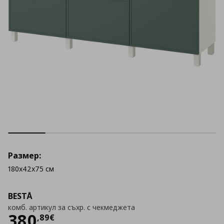
Размер:
180x42x75 см
BESTÅ
комб. артикул за съхр. с чекмеджета
Цена
380,89 €
380
,
89
€