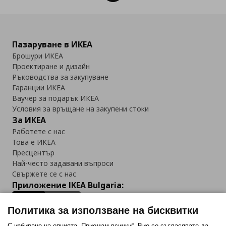
Пазаруване в ИКЕА
Брошури ИКЕА
Проектиране и дизайн
Ръководства за закупуване
Гаранции ИКЕА
Ваучер за подарък ИКЕА
Условия за връщане на закупени стоки
За ИКЕА
Работете с нас
Това е ИКЕА
Пресцентър
Най-често задавани въпроси
Свържете се с нас
Приложение IKEA Bulgaria:
Политика за използване на бисквитки
С избиране на опцията „Приемам всички“, Вие се съгласявате да