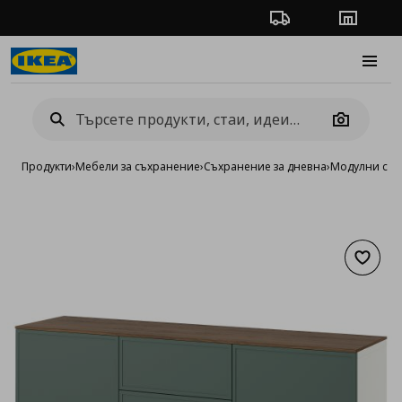
Проследяване на п
Магази
Burge
Camera
Продукти
›
Мебели за съхранение
›
Съхранение за дневна
›
Модулни сист
Добав