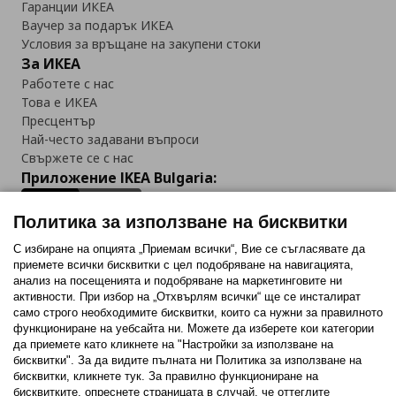
Гаранции ИКЕА
Ваучер за подарък ИКЕА
Условия за връщане на закупени стоки
За ИКЕА
Работете с нас
Това е ИКЕА
Пресцентър
Най-често задавани въпроси
Свържете се с нас
Приложение IKEA Bulgaria:
Политика за използване на бисквитки
С избиране на опцията „Приемам всички“, Вие се съгласявате да
приемете всички бисквитки с цел подобряване на навигацията,
Последвайте ни:
анализ на посещенията и подобряване на маркетинговите ни
активности. При избор на „Отхвърлям всички“ ще се инсталират
Facebook
Twitter
Youtube
Pinterest
Instagram
само строго необходимитe бисквитки, които са нужни за правилното
функциониране на уебсайта ни. Можете да изберете кои категории
да приемете като кликнете на "Настройки за използване на
бисквитки". За да видите пълната ни Политика за използване на
бисквитки, кликнете тук. За правилно функциониране на
бисквитките, опреснете страницата в случай, че оттеглите