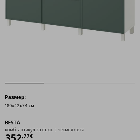
Размер:
180x42x74 см
BESTÅ
комб. артикул за съхр. с чекмеджета
Цена
352,77 €
352
,
77
€