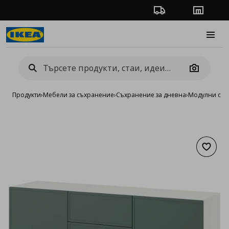
Проследяване на п
Магази
Burge
Camera
Продукти
›
Мебели за съхранение
›
Съхранение за дневна
›
Модулни сист
Добав