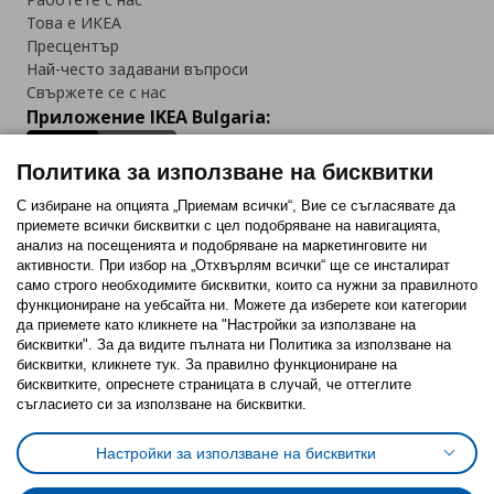
Това е ИКЕА
Пресцентър
Най-често задавани въпроси
Свържете се с нас
Приложение IKEA Bulgaria:
Политика за използване на бисквитки
С избиране на опцията „Приемам всички“, Вие се съгласявате да
приемете всички бисквитки с цел подобряване на навигацията,
Последвайте ни:
анализ на посещенията и подобряване на маркетинговите ни
активности. При избор на „Отхвърлям всички“ ще се инсталират
Facebook
Twitter
Youtube
Pinterest
Instagram
само строго необходимитe бисквитки, които са нужни за правилното
функциониране на уебсайта ни. Можете да изберете кои категории
да приемете като кликнете на "Настройки за използване на
бисквитки". За да видите пълната ни Политика за използване на
бисквитки, кликнете тук. За правилно функциониране на
бисквитките, опреснете страницата в случай, че оттеглите
съгласието си за използване на бисквитки.
Политика за използване на бисквитки (Cookies)
Избор на настройки за използване на бисквитки
Настройки за използване на бисквитки
Условия за ползване на ikea.bg
Обща политика за личните данни
Политика за защита на личните данни на ikea.bg