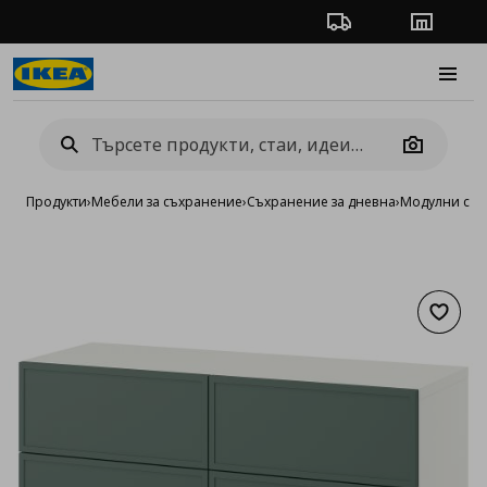
Проследяване на п
Магази
Burge
Camera
Продукти
›
Мебели за съхранение
›
Съхранение за дневна
›
Модулни сист
Добав