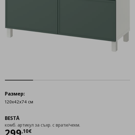
Размер:
120x42x74 см
BESTÅ
комб. артикул за съхр. с врати/чекм.
Цена
299,10 €
299
,
10
€