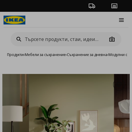
Проследяване на п
Магази
Burge
Camera
Продукти
›
Мебели за съхранение
›
Съхранение за дневна
›
Модулни сист
Добав