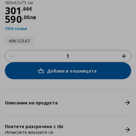
180x42x75 см
Цена
301,66 €
301
,
66
€
590
,
00
лв
1510 точки
496.123.67
Добави в кошницата
Описание на продукта
Платете разсрочено с tbi
Изчислете вноските си