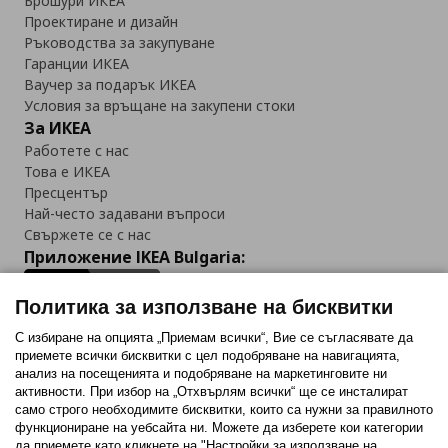
Брошури ИКЕА
Проектиране и дизайн
Ръководства за закупуване
Гаранции ИКЕА
Ваучер за подарък ИКЕА
Условия за връщане на закупени стоки
За ИКЕА
Работете с нас
Това е ИКЕА
Пресцентър
Най-често задавани въпроси
Свържете се с нас
Приложение IKEA Bulgaria:
Политика за използване на бисквитки
С избиране на опцията „Приемам всички“, Вие се съгласявате да
приемете всички бисквитки с цел подобряване на навигацията,
Последвайте ни:
анализ на посещенията и подобряване на маркетинговите ни
активности. При избор на „Отхвърлям всички“ ще се инсталират
Facebook
Twitter
Youtube
Pinterest
Instagram
само строго необходимитe бисквитки, които са нужни за правилното
функциониране на уебсайта ни. Можете да изберете кои категории
да приемете като кликнете на "Настройки за използване на