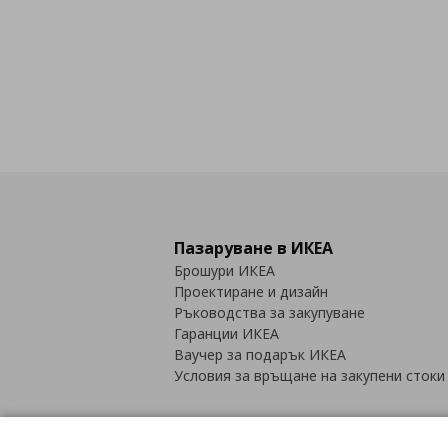
Пазаруване в ИКЕА
Брошури ИКЕА
Проектиране и дизайн
Ръководства за закупуване
Гаранции ИКЕА
Ваучер за подарък ИКЕА
Условия за връщане на закупени стоки