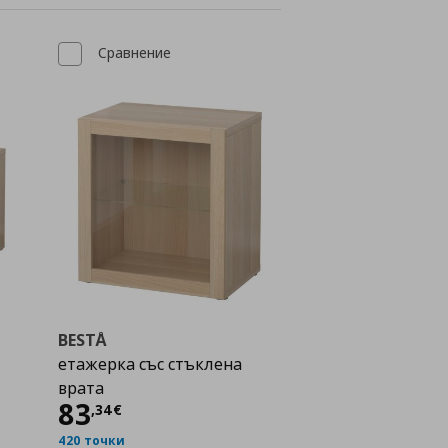
Сравнение
BESTÅ
етажерка със стъклена
врата
Цена
83,34 €
83
,
34
€
420 точки