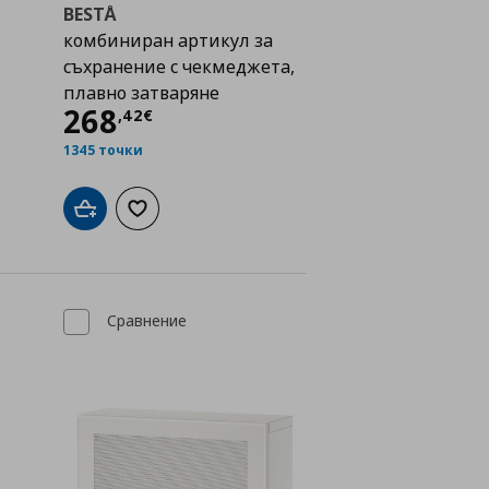
BESTÅ
комбиниран артикул за
съхранение с чекмеджета,
плавно затваряне
Цена
268,42 €
268
,
42
€
1345 точки
исъка с любими
чност
Добави в кошницата
Добави към списъка с любими
Сравнение