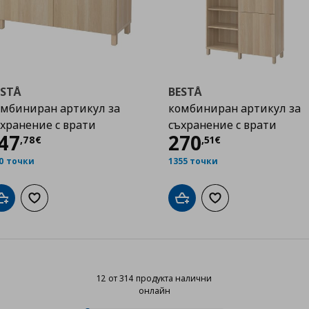
ESTÅ
BESTÅ
мбиниран артикул за
комбиниран артикул за
хранение с врати
съхранение с врати
Цена
147,78 €
Цена
270,51 €
47
270
,
78
€
,
51
€
0 точки
1355 точки
Добави в кошницата
Добави към списъка с любими
Добави в кошницата
Добави към списък
12 от 314 продукта налични
онлайн
12 от 314 продукта налични онл