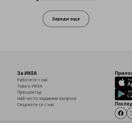
Progress:
Зареди още
За ИКЕА
Прилож
Работете с нас
Това е ИКЕА
Пресцентър
Най-често задавани въпроси
Послед
Свържете се с нас
Faceb