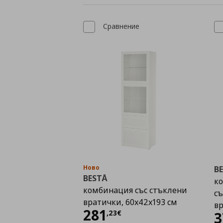
Сравнение
Ново
B
BESTÅ
ко
комбинация със стъклени
съ
вратички, 60x42x193 см
в
Цена
281,23 €
281
,
23
€
3