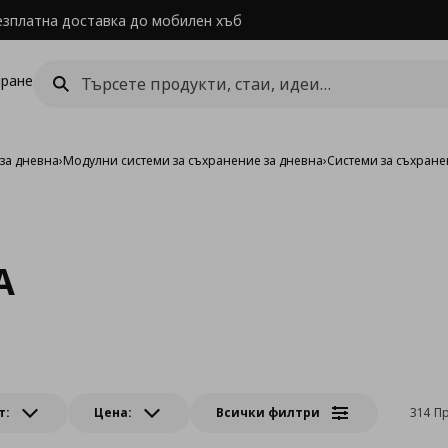
езплатна доставка до мобилен хъб
ране
за дневна
›
Модулни системи за съхранение за дневна
›
Системи за съхране
A
т:
Цена:
Всички филтри
314 П