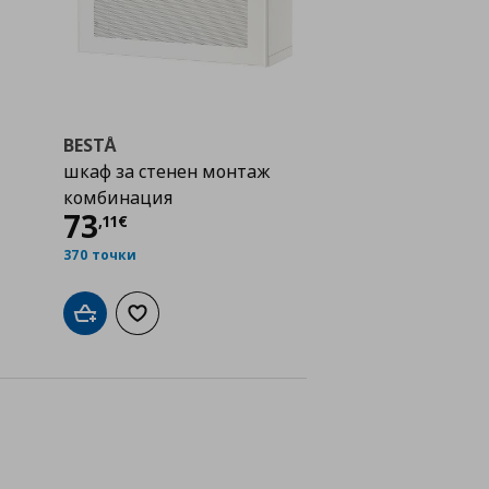
BESTÅ
шкаф за стенен монтаж
комбинация
Цена
73,11 €
73
,
11
€
370 точки
а с любими
Добави в кошницата
Добави към списъка с любими
айн