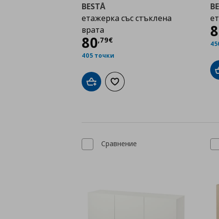
BESTÅ
B
етажерка със стъклена
ет
8
врата
Цена
80,79 €
80
,
79
€
45
405 точки
Добави в кошницата
Добави към списъка с любими
Сравнение