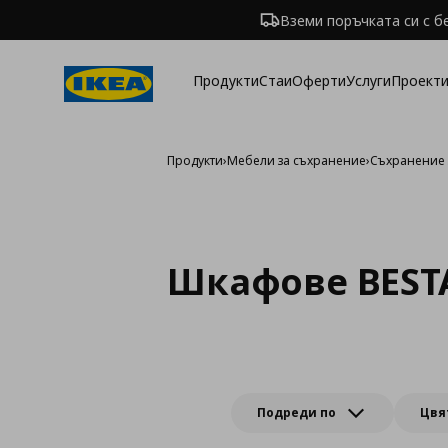
Вземи поръчката си с б
Продукти
Стаи
Оферти
Услуги
Проекти
Продукти
›
Мебели за съхранение
›
Съхранение 
Шкафове BEST
Подреди по
Цвя