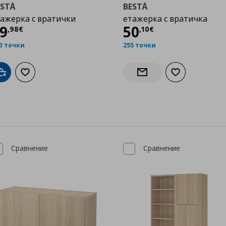
ESTÅ
BESTÅ
ажерка с вратички
етажерка с вратичка
Цена
89,98 €
Цена
50,10 €
9
50
,
98
€
,
10
€
0 точки
255 точки
Добави в кошницата
Добави към списъка с любими
Добави към сп
Информирай ме за нали
Сравнение
Сравнение