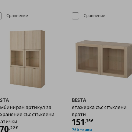
Сравнение
Сравнение
ESTÅ
BESTÅ
мбиниран артикул за
етажерка със стъклени
хранение със стъклени
врати
Цена
151,35 €
151
,
35
€
ратички
Цена
370,22 €
70
,
22
€
760 точки