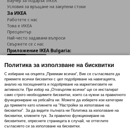
Ваучер за подарък ИКЕА
Условия за връщане на закупени стоки
За ИКЕА
Работете с нас
Това е ИКЕА
Пресцентър
Най-често задавани въпроси
Свържете се с нас
Приложение IKEA Bulgaria:
Политика за използване на бисквитки
С избиране на опцията „Приемам всички“, Вие се съгласявате да
приемете всички бисквитки с цел подобряване на навигацията,
Последвайте ни:
анализ на посещенията и подобряване на маркетинговите ни
активности. При избор на „Отхвърлям всички“ ще се инсталират
Facebook
Twitter
Youtube
Pinterest
Instagram
само строго необходимитe бисквитки, които са нужни за правилното
функциониране на уебсайта ни. Можете да изберете кои категории
да приемете като кликнете на "Настройки за използване на
бисквитки". За да видите пълната ни Политика за използване на
бисквитки, кликнете тук. За правилно функциониране на
бисквитките, опреснете страницата в случай, че оттеглите
съгласието си за използване на бисквитки.
Политика за използване на бисквитки (Cookies)