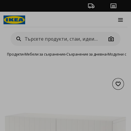
Проследяване на п
Магази
Burge
Camera
Продукти
›
Мебели за съхранение
›
Съхранение за дневна
›
Модулни сист
Добав