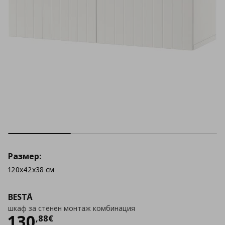
Размер:
120x42x38 см
BESTÅ
шкаф за стенен монтаж комбинация
Цена
130,88 €
130
,
88
€