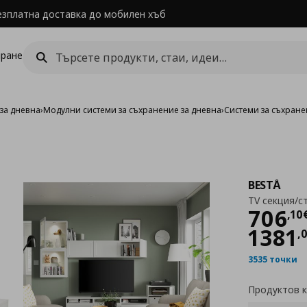
езплатна доставка до мобилен хъб
ране
за дневна
›
Модулни системи за съхранение за дневна
›
Системи за съхране
BESTÅ
TV секция/с
Цен
706
,
10
1381
,
0
3535 точки
Продуктов 