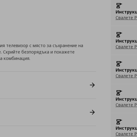
Инструкц
Свалете P
Инструкц
ия телевизор с място за съхранение на
Свалете P
е. Скрийте безпорядъка и покажете
а комбинация.
Инструкц
Свалете P
Инструкц
Свалете P
Инструкц
Свалете P