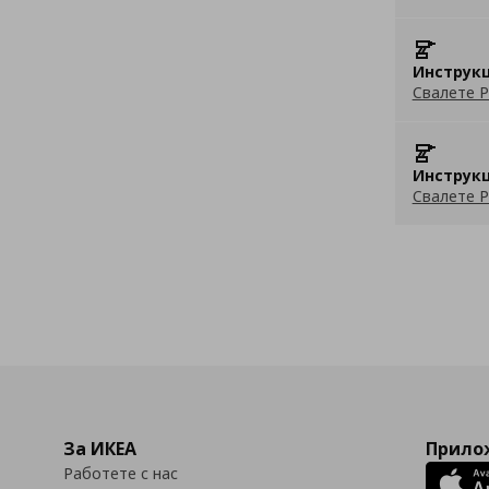
Инструкц
Свалете P
Инструкц
Свалете P
За ИКЕА
Прилож
Работете с нас