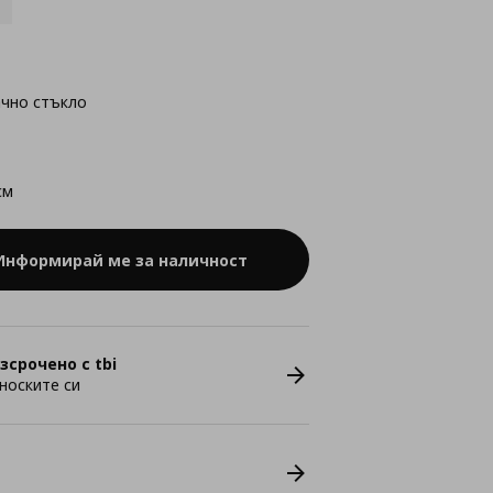
ачно стъкло
см
Информирай ме за наличност
зсрочено с tbi
носките си