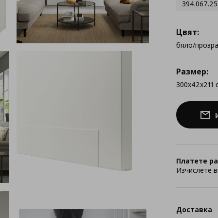
394.067.25
Цвят:
бяло/прозр
Размер:
300x42x211 
Платете ра
Изчислете в
Доставка