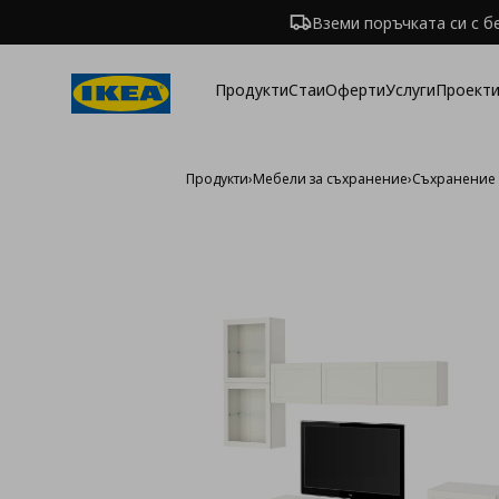
Вземи поръчката си с б
Продукти
Стаи
Оферти
Услуги
Проекти
Продукти
›
Мебели за съхранение
›
Съхранение 