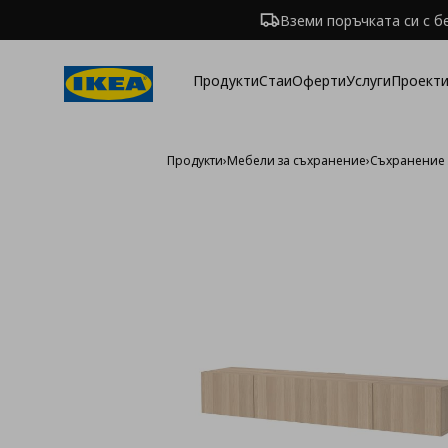
Вземи поръчката си с б
Продукти
Стаи
Оферти
Услуги
Проекти
Продукти
›
Мебели за съхранение
›
Съхранение 