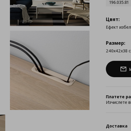
196.035.81
Цвят:
Ефект избе
Размер:
240x42x38 
Платете ра
Изчислете в
Доставка