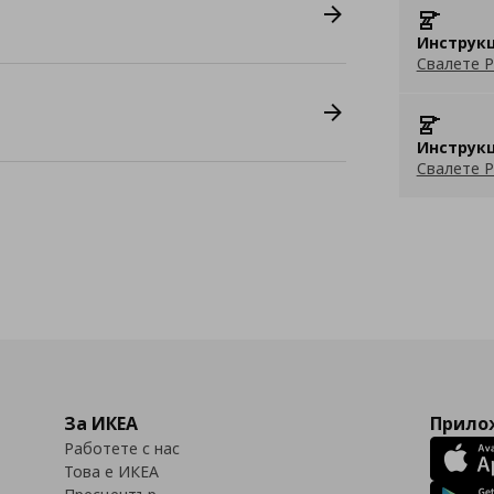
Инструкц
Свалете P
Инструкц
Свалете P
За ИКЕА
Прилож
Работете с нас
Това е ИКЕА