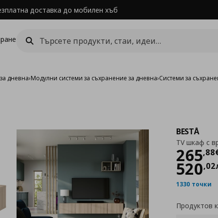
езплатна доставка до мобилен хъб
ране
за дневна
›
Модулни системи за съхранение за дневна
›
Системи за съхране
BESTÅ
TV шкаф с в
Цен
265
,
88
520
,
02
1330 точки
Продуктов 