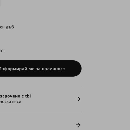
лен дъб
cm
Информирай ме за наличност
зсрочено с tbi
носките си