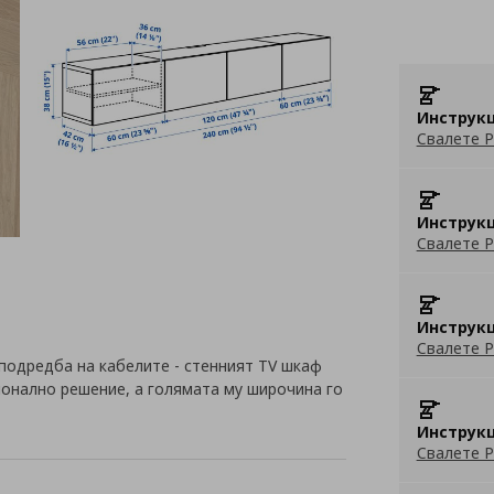
Инструкц
Свалете P
Инструкц
Свалете P
Инструкц
Свалете P
 подредба на кабелите - стенният TV шкаф
ионално решение, а голямата му широчина го
Инструкц
Свалете P