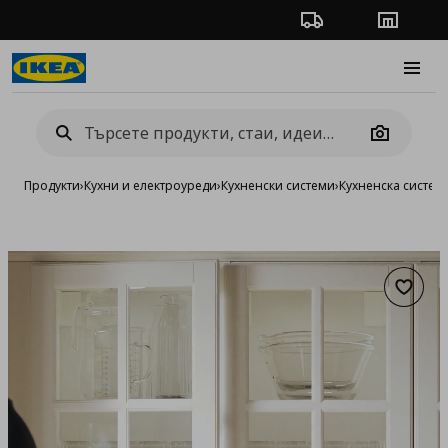
Проследяване на п
Магази
Burge
Camera
Продукти
›
Кухни и електроуреди
›
Кухненски системи
›
Кухненска систе
Добав