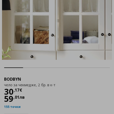
BODBYN
чело за чекмедже, 2 бр. в к-т
Цена
30,17 €
30
,
17
€
59
,
01
лв
155 точки