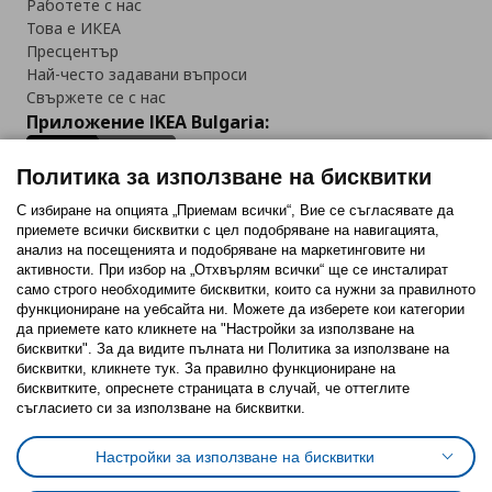
Работете с нас
Това е ИКЕА
Пресцентър
Най-често задавани въпроси
Свържете се с нас
Приложение IKEA Bulgaria:
Политика за използване на бисквитки
С избиране на опцията „Приемам всички“, Вие се съгласявате да
приемете всички бисквитки с цел подобряване на навигацията,
Последвайте ни:
анализ на посещенията и подобряване на маркетинговите ни
активности. При избор на „Отхвърлям всички“ ще се инсталират
Facebook
Twitter
Youtube
Pinterest
Instagram
само строго необходимитe бисквитки, които са нужни за правилното
функциониране на уебсайта ни. Можете да изберете кои категории
да приемете като кликнете на "Настройки за използване на
бисквитки". За да видите пълната ни Политика за използване на
бисквитки, кликнете тук. За правилно функциониране на
бисквитките, опреснете страницата в случай, че оттеглите
съгласието си за използване на бисквитки.
Политика за използване на бисквитки (Cookies)
Избор на настройки за използване на бисквитки
Настройки за използване на бисквитки
Условия за ползване на ikea.bg
Обща политика за личните данни
Политика за защита на личните данни на ikea.bg