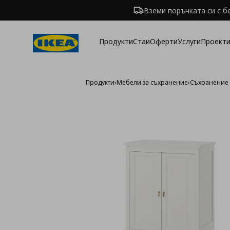
Вземи поръчката си с б
Продукти
Стаи
Оферти
Услуги
Проекти
Продукти
›
Мебели за съхранение
›
Съхранение 