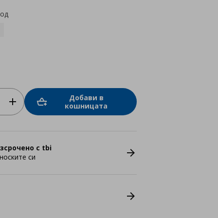
код
Добави в
кошницата
зсрочено с tbi
носките си