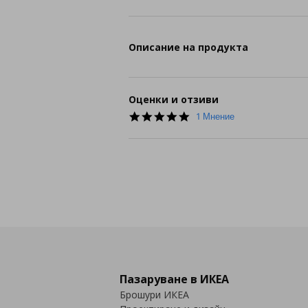
Описание на продукта
Оценки и отзиви
5.0
1 Мнение
star
rating
Пазаруване в ИКЕА
Брошури ИКЕА