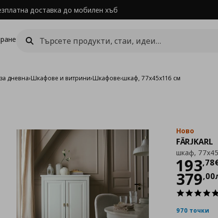
езплатна доставка до мобилен хъб
ране
за дневна
›
Шкафове и витрини
›
Шкафове
›
шкаф, 77x45x116 см
Ново
FÄRJKARL
шкаф, 77x45
Цен
193
,
78
379
,
00
970 точки