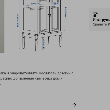
Инструкц
Свалете P
крака и очарователните месингови дръжки с
расиво допълнение към всеки дом -
.