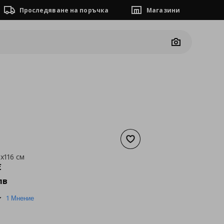
Проследяване на поръчка
Магазини
Camera
Добави към списъка с люб
x116 см
а
193,78 €
€
лв
5.0
1 Мнение
star
rating