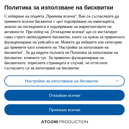
Политика за използване на бисквитки
С избиране на опцията „Приемам всички“, Вие се съгласявате да
приемете всички бисквитки с цел подобряване на навигацията,
Последвайте ни:
анализ на посещенията и подобряване на маркетинговите ни
активности. При избор на „Отхвърлям всички“ ще се инсталират
Facebook
Twitter
Youtube
Pinterest
Instagram
само строго необходимитe бисквитки, които са нужни за правилното
функциониране на уебсайта ни. Можете да изберете кои категории
да приемете като кликнете на "Настройки за използване на
бисквитки". За да видите пълната ни Политика за използване на
бисквитки, кликнете тук. За правилно функциониране на
бисквитките, опреснете страницата в случай, че оттеглите
съгласието си за използване на бисквитки.
Политика за използване на бисквитки (Cookies)
Избор на настройки за използване на бисквитки
Настройки за използване на бисквитки
Условия за ползване на ikea.bg
Обща политика за личните данни
Политика за защита на личните данни на ikea.bg
Общи условия на програма IKEA Family
Отказвам всички
Политика за защита на лични данни на програма IKEA Family
Приемам всички
© Inter-IKEA Systems B.V. 1999 - 2025