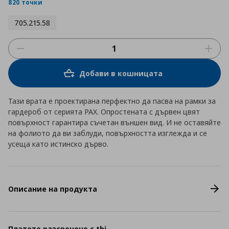
rating
820 точки
705.215.58
Добави в кошницата
Тази врата е проектирана перфектно да пасва на рамки за
гардероб от серията PAX. Опростената с дървен цвят
повърхност гарантира съчетан външен вид. И не оставяйте
на фолиото да ви заблуди, повърхността изглежда и се
усеща като истинско дърво.
Описание на продукта
Платете разсрочено с tbi