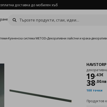
езплатна доставка до мобилен хъб
ране
стеми
›
Кухненска система METOD
›
Декоративни лайстни и крака
›
декоратив
HAVSTORP
декоративна
Цен
19
,
43
€
38
,
00
лв
100 точки
Продуктов 