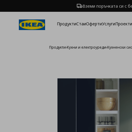
Вземи поръчката си с б
Продукти
Стаи
Оферти
Услуги
Проекти
Продукти
›
Кухни и електроуреди
›
Кухненски си