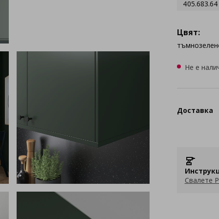
405.683.64
Цвят:
тъмнозелен
Не е нали
Доставка
Инструкц
Свалете P