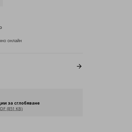
о
чно онлайн
ии за сглобяване
DF (851 KB)