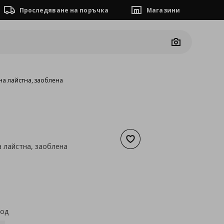
Проследяване на поръчка
Магазини
Camera
на лайстна, заоблена
Добави към списъка с люб
 лайстна, заоблена
а
19,43 €
код