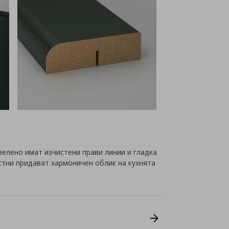
елено имат изчистени прави линии и гладка
стни придават хармоничен облик на кухнята