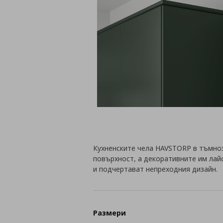
Кухненските чела HAVSTORP в тъмноз
повърхност, а декоративните им лай
и подчертават непреходния дизайн.
Размери