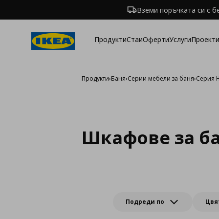
Вземи поръчката си с б
Продукти
Стаи
Оферти
Услуги
Проекти
Продукти
›
Баня
›
Серии мебели за баня
›
Серия 
Шкафове за ба
Подреди по
Цвя