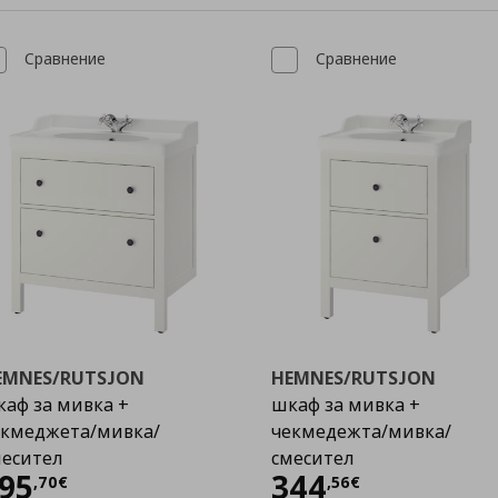
Сравнение
Сравнение
EMNES/RUTSJON
HEMNES/RUTSJON
аф за мивка +
шкаф за мивка +
екмеджета/мивка/
чекмедежта/мивка/
месител
смесител
Цена
395,70 €
Цена
344,56 €
95
344
,
70
€
,
56
€