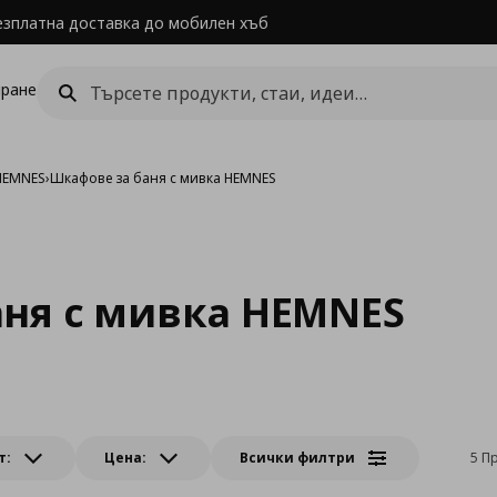
езплатна доставка до мобилен хъб
ране
HEMNES
›
Шкафове за баня с мивка HEMNES
ня с мивка HEMNES
т:
Цена:
Всички филтри
5 П