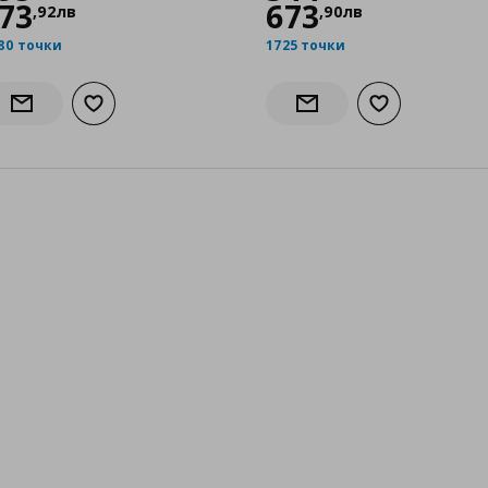
73
673
,
92
лв
,
90
лв
80 точки
1725 точки
бими
Добави към списъка с любими
Добави към сп
Информирай ме за наличност
Информирай ме за нали