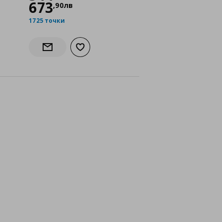
673
,
90
лв
1725 точки
исъка с любими
Добави към списъка с любими
чност
Информирай ме за наличност