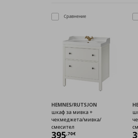
Сравнение
HEMNES/RUTSJON
H
шкаф за мивка +
шк
чекмеджета/мивка/
ч
смесител
с
Цена
395,70 €
395
3
,
70
€