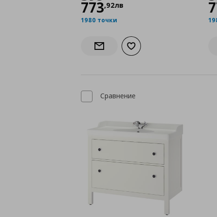
773
7
,
92
лв
1980 точки
19
Добави към списъка с лю
Информирай ме за наличност
Сравнение