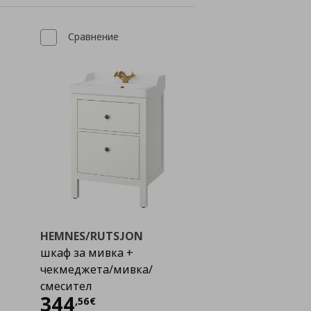
Сравнение
HEMNES/RUTSJON
шкаф за мивка +
чекмеджета/мивка/
смесител
Цена
344,56 €
344
,
56
€