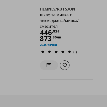
HEMNES/RUTSJON
шкаф за мивка +
чекмеджета/мивка/
смесител
Цена
446,82 €
446
,
82
€
873
,
90
лв
2235 точки
(1)
Добави към списъка с лю
Информирай ме за наличност