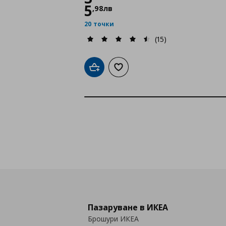
5
,
98
лв
20 точки
(15)
Добави в кошницата
Добави към списъка с любими
Пазаруване в ИКЕА
Брошури ИКЕА