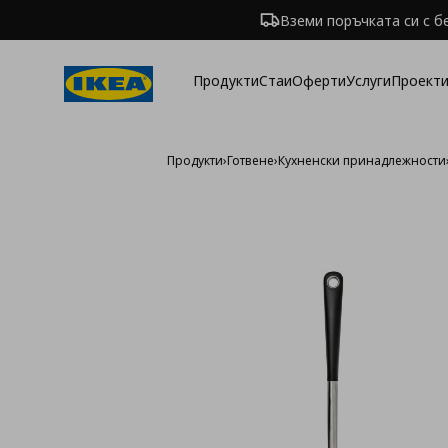
Вземи поръчката си с б
Продукти
Стаи
Оферти
Услуги
Проекти
Продукти
›
Готвене
›
Кухненски принадлежности