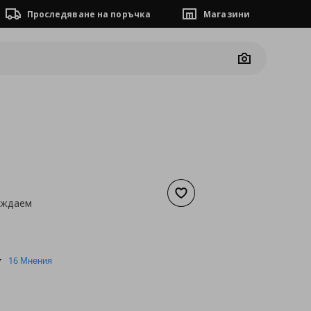
Проследяване на поръчка
Магазини
Camera
м
Добави към списъка с люб
ъждаем
а
7,66 €
4.7
16 Мнения
star
rating