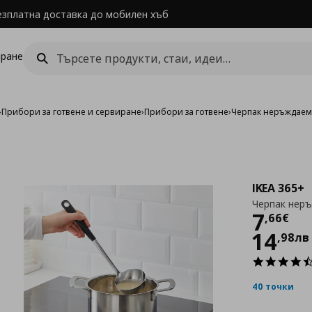
езплатна доставка до мобилен хъб
ране
›
Прибори за готвене и сервиране
›
Прибори за готвене
›
Черпак неръждае
IKEA 365+
Черпак нер
Цен
7
,
66
€
14
,
98
лв
40 точки