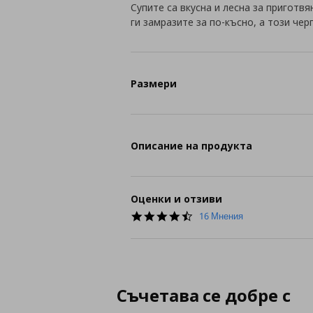
Супите са вкусна и лесна за приготв
ги замразите за по-късно, а този че
Размери
Описание на продукта
Оценки и отзиви
4.7
16 Мнения
star
rating
Съчетава се добре с