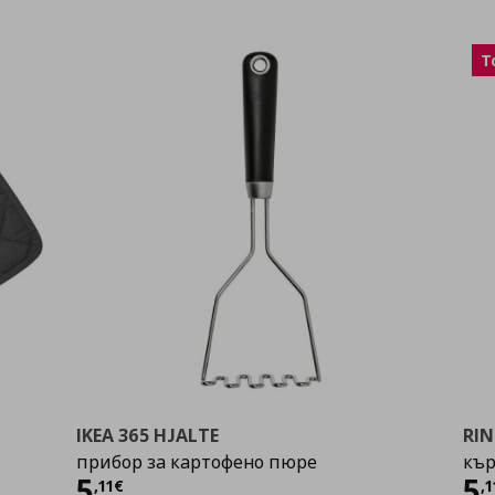
T
IKEA 365 HJALTE
RI
прибор за картофено пюре
кър
Цена
5,11 €
Ц
5
5
,
11
€
,
1