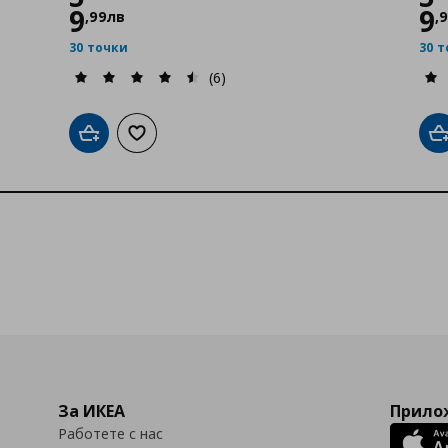
9
9
,
99
лв
,
30 точки
30 
(6)
Добави в кошницата
Добави към списъка с любими
Д
За ИКЕА
Прилож
Работете с нас