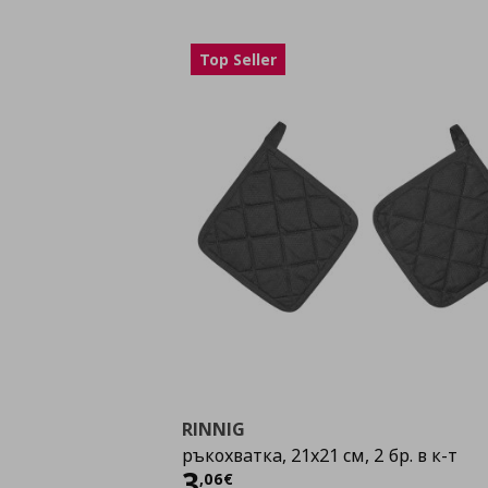
Top Seller
RINNIG
ръкохватка, 21x21 см, 2 бр. в к-т
Цена
3,06 €
3
,
06
€