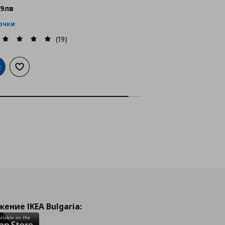
99
лв
точки
(19)
обави в кошницата
Добави към списъка с любими
ение IKEA Bulgaria: