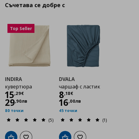
Съчетава се добре с
Top Seller
INDIRA
DVALA
кувертюра
чаршаф с ластик
Цена
15,29 €
Цена
8,18 €
15
8
,
29
€
,
18
€
29
16
,
90
лв
,
00
лв
80 точки
45 точки
(5)
(1)