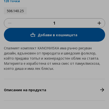
rating
120 точки
506.140.25
Добави в кошницата
Спалният комплект KANONVISKA има ръчно рисуван
дизайн, вдъхновен от природата и шведския фолклор,
който придава топъл и жизнерадостен облик на стаята.
Материята е изработена от мека смес от памук/вискоза,
която диша и има лек блясък.
Описание на продукта