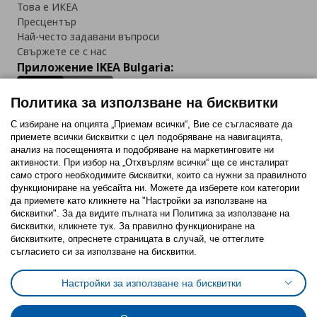
Това е ИКЕА
Пресцентър
Най-често задавани въпроси
Свържете се с нас
Приложение IKEA Bulgaria:
Политика за използване на бисквитки
С избиране на опцията „Приемам всички“, Вие се съгласявате да
приемете всички бисквитки с цел подобряване на навигацията,
Последвайте ни:
анализ на посещенията и подобряване на маркетинговите ни
активности. При избор на „Отхвърлям всички“ ще се инсталират
Facebook
Twitter
Youtube
Pinterest
Instagram
само строго необходимитe бисквитки, които са нужни за правилното
функциониране на уебсайта ни. Можете да изберете кои категории
да приемете като кликнете на "Настройки за използване на
бисквитки". За да видите пълната ни Политика за използване на
бисквитки, кликнете тук. За правилно функциониране на
бисквитките, опреснете страницата в случай, че оттеглите
съгласието си за използване на бисквитки.
Политика за използване на бисквитки (Cookies)
Избор на настройки за използване на бисквитки
Настройки за използване на бисквитки
Условия за ползване на ikea.bg
Обща политика за личните данни
Политика за защита на личните данни на ikea.bg
Общи условия на програма IKEA Family