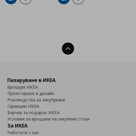
Добави в кошницата
Добави към списъка с любими
Добави в кошницата
Добави към списъка с люб
Нагоре
Пазаруване в ИКЕА
Брошури ИКЕА
Проектиране и дизайн
Ръководства за закупуване
Гаранции ИКЕА
Ваучер за подарък ИКЕА
Условия за връщане на закупени стоки
За ИКЕА
Работете с нас