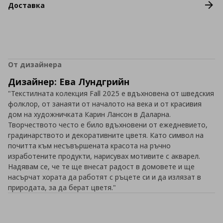
Доставка
От дизайнера
Дизайнер: Ева Лундгрийн
"Текстилната колекция Fall 2025 е вдъхновена от шведския
фолклор, от занаяти от началото на века и от красивия
дом на художничката Карин Лансон в Даларна.
Творчеството често е било вдъхновени от ежедневието,
градинарството и декоративните цветя. Като символ на
почитта към несъвършената красота на ръчно
изработените продукти, нарисувах мотивите с акварел.
Надявам се, че те ще внесат радост в домовете и ще
насърчат хората да работят с ръцете си и да излязат в
природата, за да берат цветя."