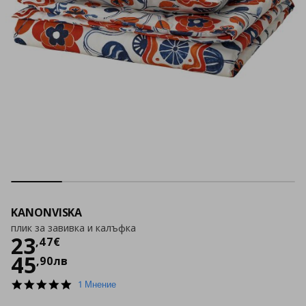
KANONVISKA
плик за завивка и калъфка
Цена
23,47 €
23
,
47
€
45
,
90
лв
5.0
1 Мнение
star