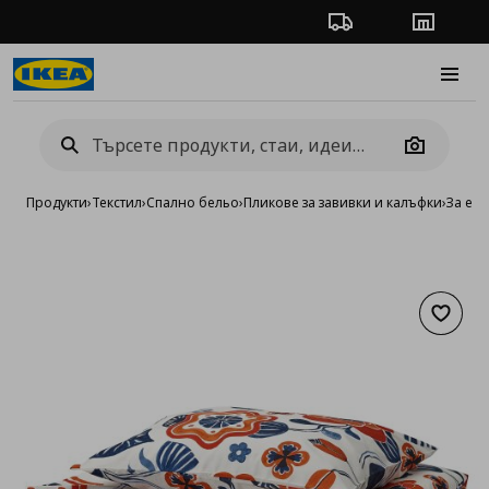
Проследяване на п
Магази
Burge
Camera
Продукти
›
Текстил
›
Спално бельо
›
Пликове за завивки и калъфки
›
За ед
Добав