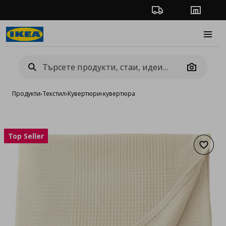
Проследяване на п
Магази
Burge
Camera
Продукти
›
Текстил
›
Кувертюри
›
кувертюра
Top Seller
Добав