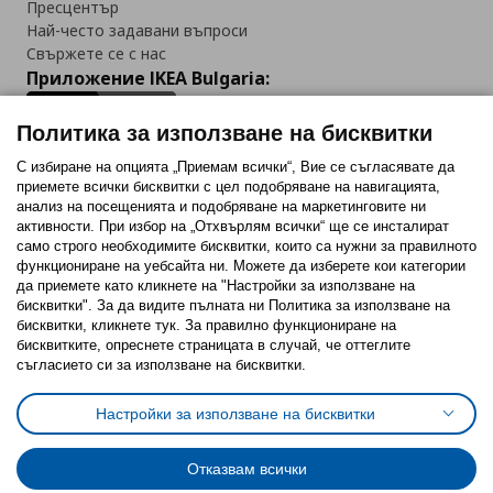
Пресцентър
Най-често задавани въпроси
Свържете се с нас
Приложение IKEA Bulgaria:
Политика за използване на бисквитки
С избиране на опцията „Приемам всички“, Вие се съгласявате да
приемете всички бисквитки с цел подобряване на навигацията,
Последвайте ни:
анализ на посещенията и подобряване на маркетинговите ни
активности. При избор на „Отхвърлям всички“ ще се инсталират
Facebook
Twitter
Youtube
Pinterest
Instagram
само строго необходимитe бисквитки, които са нужни за правилното
функциониране на уебсайта ни. Можете да изберете кои категории
да приемете като кликнете на "Настройки за използване на
бисквитки". За да видите пълната ни Политика за използване на
бисквитки, кликнете тук. За правилно функциониране на
бисквитките, опреснете страницата в случай, че оттеглите
съгласието си за използване на бисквитки.
Политика за използване на бисквитки (Cookies)
Избор на настройки за използване на бисквитки
Настройки за използване на бисквитки
Условия за ползване на ikea.bg
Обща политика за личните данни
Политика за защита на личните данни на ikea.bg
Общи условия на програма IKEA Family
Отказвам всички
Политика за защита на лични данни на програма IKEA Family