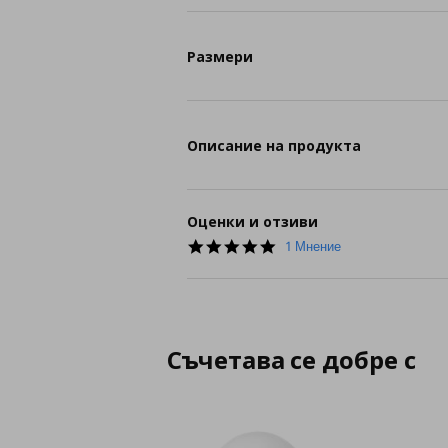
Размери
Описание на продукта
Оценки и отзиви
5.0
1 Мнение
star
rating
Съчетава се добре с