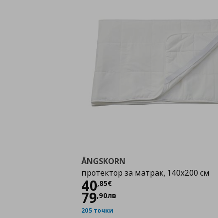
ÄNGSKORN
протектор за матрак, 140x200 см
Цена
40,85 €
40
,
85
€
79
,
90
лв
205 точки