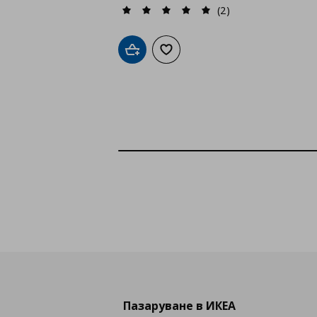
(2)
Добави в кошницата
Добави към списъка с любими
Пазаруване в ИКЕА