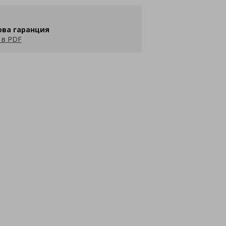
ова гаранция
 в PDF