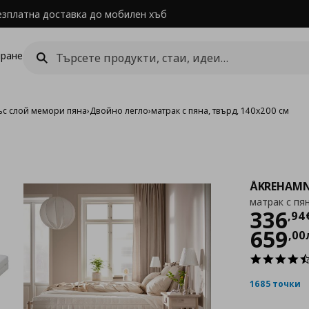
езплатна доставка до мобилен хъб
ране
ъс слой мемори пяна
›
Двойно легло
›
матрак с пяна, твърд, 140x200 см
ÅKREHAM
матрак с пя
Цен
336
,
94
659
,
00
1685 точки