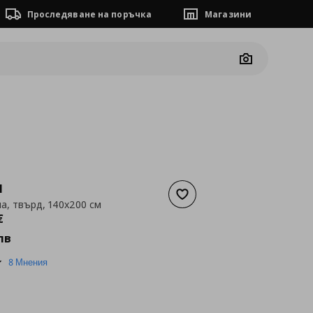
Проследяване на поръчка
Магазини
Camera
N
Добави към списъка с люб
на, твърд, 140x200 см
а
336,94 €
€
лв
4.6
8 Мнения
star
rating