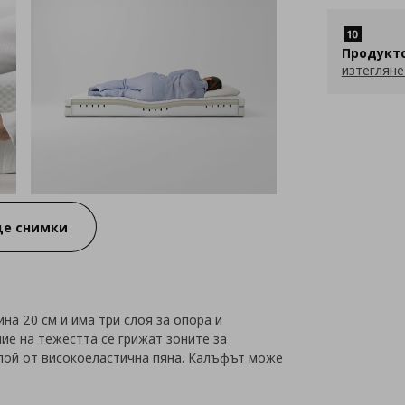
Продукт
изтегляне
е снимки
ина 20 см и има три слоя за опора и
ие на тежестта се грижат зоните за
лой от високоеластична пяна. Калъфът може