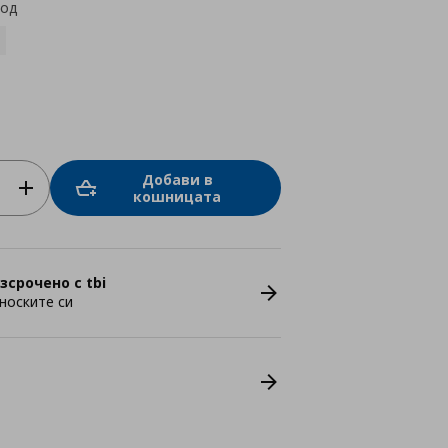
код
Добави в
кошницата
зсрочено с tbi
носките си