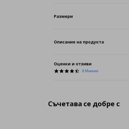
Размери
Описание на продукта
Оценки и отзиви
4.6
8 Мнения
star
rating
Съчетава се добре с