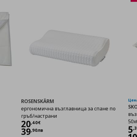
Цена
ROSENSKÄRM
SK
ергономична възглавница за спане по
въз
гръб/настрани
Цена
20,40 €
20
50x
,
40
€
Ц
5
,
3
39
,
90
лв