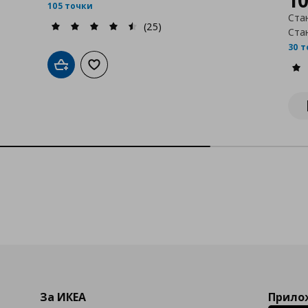
1
105 точки
Ста
(25)
Ста
30 
Добави в кошницата
Добави към списъка с любими
За ИКЕА
Прилож