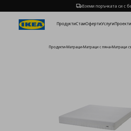
Вземи поръчката си с б
Продукти
Стаи
Оферти
Услуги
Проекти
Продукти
›
Матраци
›
Матраци с пяна
›
Матраци с