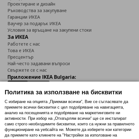
Проектиране и дизайн
Ръководства за закупуване
Гаранции ИКЕА
Ваучер за подарък ИКЕА
Условия за връщане на закупени стоки
За ИКЕА
Работете с нас
Това е ИКЕА
Пресцентър
Най-често задавани въпроси
Свържете се с нас
Приложение IKEA Bulgaria:
Политика за използване на бисквитки
С избиране на опцията „Приемам всички“, Вие се съгласявате да
приемете всички бисквитки с цел подобряване на навигацията,
Последвайте ни:
анализ на посещенията и подобряване на маркетинговите ни
активности. При избор на „Отхвърлям всички“ ще се инсталират
Facebook
Twitter
Youtube
Pinterest
Instagram
само строго необходимитe бисквитки, които са нужни за правилното
функциониране на уебсайта ни. Можете да изберете кои категории
да приемете като кликнете на "Настройки за използване на