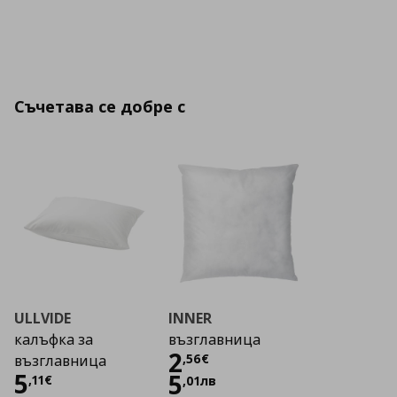
Съчетава се добре с
ULLVIDE
INNER
калъфка за
възглавница
Цена
2,56 €
2
,
56
€
възглавница
Цена
5,11 €
5
5
,
11
€
,
01
лв