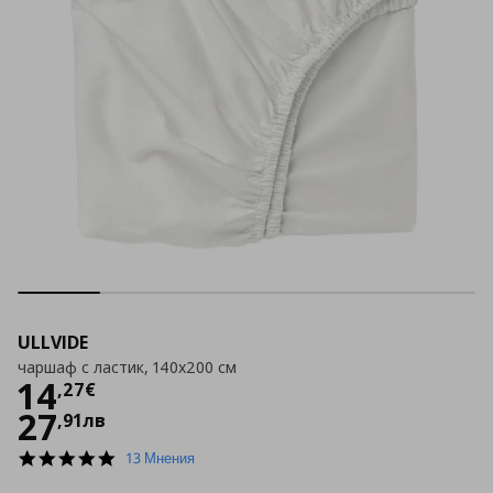
ULLVIDE
чаршаф с ластик, 140x200 см
Цена
14,27 €
14
,
27
€
27
,
91
лв
4.9
13 Мнения
star