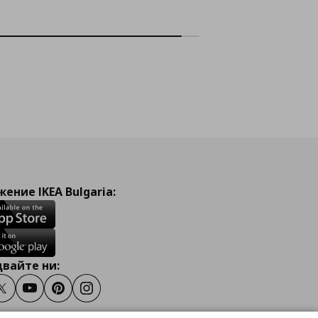
ение IKEA Bulgaria:
вайте ни:
ook
Twitter
Youtube
Pinterest
Instagram