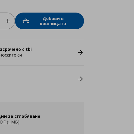
Добави в
кошницата
зсрочено с tbi
носките си
ии за сглобяване
DF (1 MB)