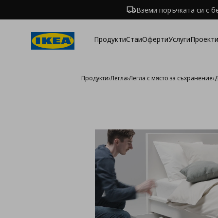
Вземи поръчката си с б
Продукти
Стаи
Оферти
Услуги
Проекти
Продукти
›
Легла
›
Легла с място за съхранение
›