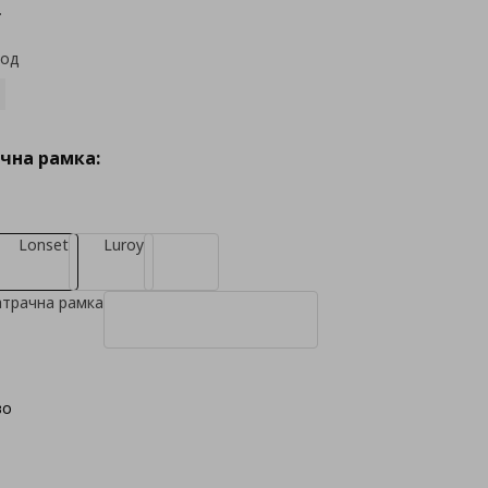
.
код
чна рамка:
Lonset
Luroy
атрачна рамка
во