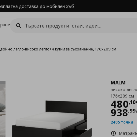
езплатна доставка до мобилен хъб
ране
Двойно легло
›
високо легло+4 кутии за съхранение, 176x209 см
MALM
високо легл
176x209 см
Цен
480
,
10
938
,
99
2405 точки
Матракъ