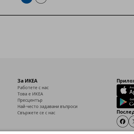
За ИКЕА
Прилож
Работете с нас
Това е ИКЕА
Пресцентър
Най-често задавани въпроси
Послед
Свържете се с нас
Faceb