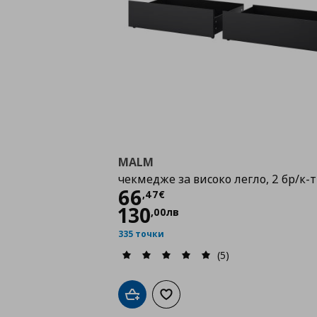
MALM
чекмедже за високо легло, 2 бр/к-т
Цена
66,47 €
66
,
47
€
130
,
00
лв
335 точки
(5)
Добави в кошницата
Добави към списъка с любими