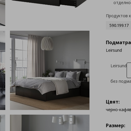
отделно
Продуктов 
590.199.17
Подматра
Leirsund
Leirsund
без подм
Цвят:
черно-кафя
Размер: