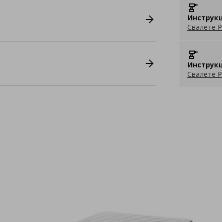
Инструкц
Свалете P
Инструкц
Свалете P