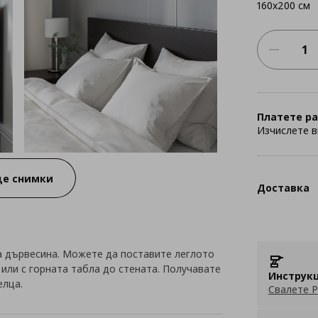
160x200 см
Платете ра
Изчислете в
е снимки
Доставка
а дървесина. Можете да поставите леглото
или с горната табла до стената. Получавате
Инструкц
елца.
Свалете P