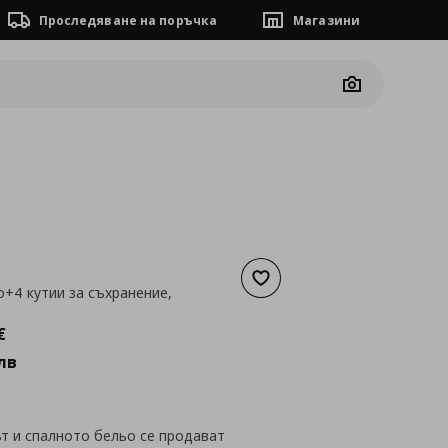
Проследяване на поръчка
Магазини
Camera
Добави към списъка с люб
о+4 кутии за съхранение,
а
480,10 €
€
лв
т и спалното бельо се продават