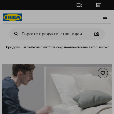
Проследяване на п
Магази
Burge
Camera
Продукти
›
Легла
›
Легла с място за съхранение
›
Двойно легло
›
високо ле
Добав