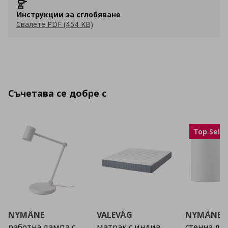
Инструкции за сглобяване
Свалете PDF (454 KB)
Съчетава се добре с
Top Selle
NYMÅNE
VALEVÅG
NYMÅNE
работна лампа с
матрак с индив.
стенна ла