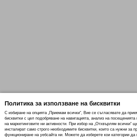
Политика за използване на бисквитки
С избиране на опцията „Приемам всички“, Вие се съгласявате да прие
бисквитки с цел подобряване на навигацията, анализ на посещенията
на маркетинговите ни активности. При избор на „Отхвърлям всички“ щ
инсталират само строго необходимитe бисквитки, които са нужни за п
функциониране на уебсайта ни. Можете да изберете кои категории да 