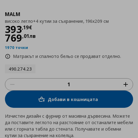
MALM
високо легло+4 кутии за съхранение, 196x209 см
Цена
393,19 €
393
,
19
€
769
,
01
лв
1970 точки
Матракът и спалното бельо се продават отделно.
490.274.23
Добави в кошницата
Изчистен дизайн с фурнир от масивна дървесина. Можете
да поставите леглото на разстояние от останалите мебели
или с горната табла до стената. Получавате и обемни
кутии за съхранение на колелца.