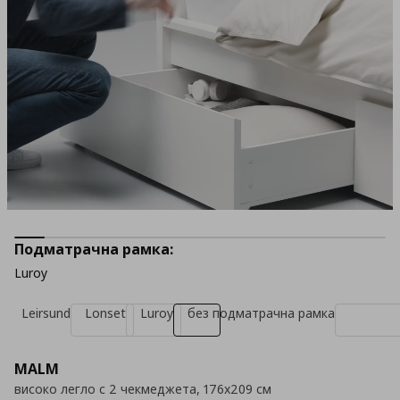
Подматрачна рамка:
Luroy
Leirsund
Lonset
Luroy
без подматрачна рамка
MALM
високо легло с 2 чекмеджета, 176x209 см