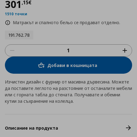
Цена
301,15 €
301
,
15
€
1510 точки
Матракът и спалното бельо се продават отделно.
191.762.78
Добави в кошницата
Изчистен дизайн с фурнир от масивна дървесина. Можете
да поставите леглото на разстояние от останалите мебели
или с горната табла до стената. Получавате и обемни
кутии за съхранение на колелца.
Описание на продукта