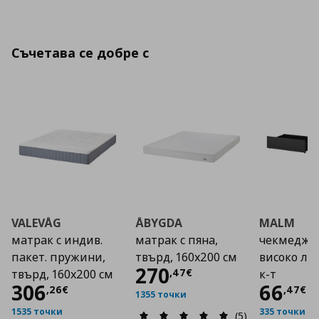
Съчетава се добре с
VALEVÅG
ÅBYGDA
MALM
матрак с индив.
матрак с пяна,
чекмедже 
пакет. пружини,
твърд, 160x200 см
високо лег
Цена
270,47 €
270
,
47
€
твърд, 160x200 см
к-т
Цена
306,26 €
Цена
306
66
,
26
€
,
47
€
1355 точки
1535 точки
335 точки
(5)