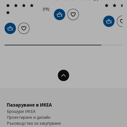
(19)
Добави в кошницата
Добави към списъка с люб
Добави в
До
Добави в кошницата
Добави към списъка с любими
Нагоре
Пазаруване в ИКЕА
Брошури ИКЕА
Проектиране и дизайн
Ръководства за закупуване