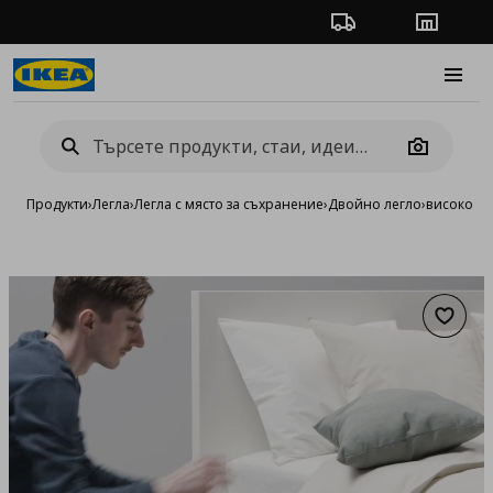
Проследяване на п
Магази
Burge
Camera
Продукти
›
Легла
›
Легла с място за съхранение
›
Двойно легло
›
високо ле
Добав