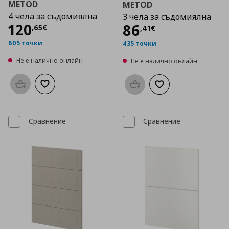
METOD
METOD
4 чела за съдомиялна
3 чела за съдомиялна
Цена
120,65 €
120
Цена
86,41 €
86
,
65
€
,
41
€
605 точки
435 точки
Не е налично онлайн
Не е налично онлайн
Προσθήκη στο καλάθι
Добави към списъка с любими
Προσθήκη στο καλάθι
Добави към списък
Сравнение
Сравнение