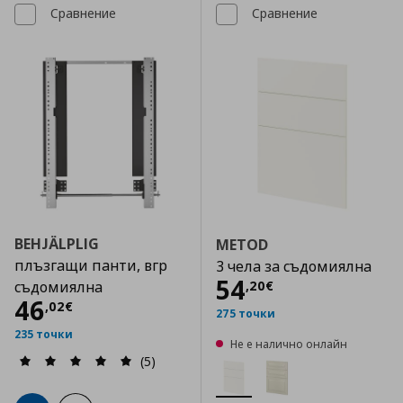
Сравнение
Сравнение
BEHJÄLPLIG
METOD
плъзгащи панти, вгр
3 чела за съдомиялна
Цена
54,20 €
54
,
20
€
съдомиялна
Цена
46,02 €
46
,
02
€
275 точки
235 точки
Не е налично онлайн
(5)