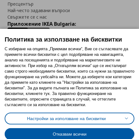
Пресцентър
Най-често задавани въпроси
Свържете се с нас
Приложение IKEA Bulgaria:
Политика за използване на бисквитки
С избиране на опцията „Приемам всички“, Вие се съгласявате да
приемете всички бисквитки с цел подобряване на навигацията,
Последвайте ни:
анализ на посещенията и подобряване на маркетинговите ни
активности. При избор на „Отхвърлям всички“ ще се инсталират
Facebook
Twitter
Youtube
Pinterest
Instagram
само строго необходимитe бисквитки, които са нужни за правилното
функциониране на уебсайта ни. Можете да изберете кои категории
да приемете като кликнете на "Настройки за използване на
бисквитки". За да видите пълната ни Политика за използване на
бисквитки, кликнете тук. За правилно функциониране на
бисквитките, опреснете страницата в случай, че оттеглите
съгласието си за използване на бисквитки.
Политика за използване на бисквитки (Cookies)
Избор на настройки за използване на бисквитки
Настройки за използване на бисквитки
Условия за ползване на ikea.bg
Обща политика за личните данни
Политика за защита на личните данни на ikea.bg
Общи условия на програма IKEA Family
Отказвам всички
Политика за защита на лични данни на програма IKEA Family