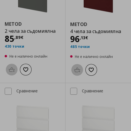
METOD
METOD
2 чела за съдомиялна
4 чела за съдомиялна
Цена
85,89 €
85
Цена
96,13 €
96
,
89
€
,
13
€
430 точки
485 точки
Не е налично онлайн
Не е налично онлайн
Προσθήκη στο καλάθι
Добави към списъка с любими
Προσθήκη στο καλάθι
Добави към списък
Сравнение
Сравнение