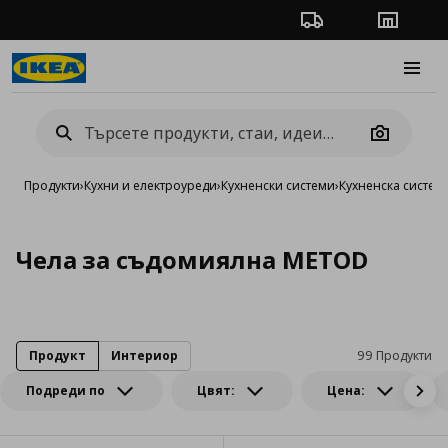
Проследяване на п
Магази
Burge
Camera
Продукти
›
Кухни и електроуреди
›
Кухненски системи
›
Кухненска систе
Чела за съдомиялна METOD
Продукт
Интериор
99 Продукти
Подреди по
Цвят:
Цена: