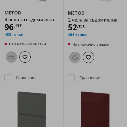
METOD
METOD
4 чела за съдомиялна
2 чела за съдомиялна
Цена
96,13 €
96
Цена
52,15 €
52
,
13
€
,
15
€
485 точки
265 точки
Не е налично онлайн
Не е налично онлайн
Προσθήκη στο καλάθι
Добави към списъка с любими
Προσθήκη στο καλάθι
Добави към списък
Сравнение
Сравнение