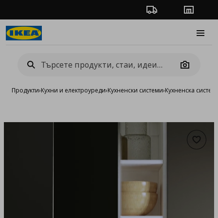
Проследяване на п
Магази
Burge
Camera
Продукти
›
Кухни и електроуреди
›
Кухненски системи
›
Кухненска систе
Добав