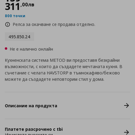
311
,
00
лв
800 точки
Релса за окачване се продава отделно.
495.850.24
Не е налично онлайн
Кухненската система METOD ви предоставя безкрайни
възможности, с които да създадете мечтаната кухня. В
съчетание с челата HAVSTORP в тъмнокафяво/бежово
можете да създадете неповторим стил у дома.
Описание на продукта
Платете разсрочено с tbi
Изчислете вноските си