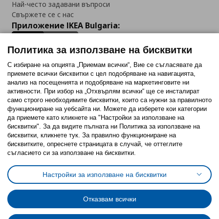
Най-често задавани въпроси
Свържете се с нас
Приложение IKEA Bulgaria:
Политика за използване на бисквитки
С избиране на опцията „Приемам всички“, Вие се съгласявате да
приемете всички бисквитки с цел подобряване на навигацията,
Последвайте ни:
анализ на посещенията и подобряване на маркетинговите ни
активности. При избор на „Отхвърлям всички“ ще се инсталират
Facebook
Twitter
Youtube
Pinterest
Instagram
само строго необходимитe бисквитки, които са нужни за правилното
функциониране на уебсайта ни. Можете да изберете кои категории
да приемете като кликнете на "Настройки за използване на
бисквитки". За да видите пълната ни Политика за използване на
бисквитки, кликнете тук. За правилно функциониране на
бисквитките, опреснете страницата в случай, че оттеглите
съгласието си за използване на бисквитки.
Политика за използване на бисквитки (Cookies)
Избор на настройки за използване на бисквитки
Настройки за използване на бисквитки
Условия за ползване на ikea.bg
Обща политика за личните данни
Политика за защита на личните данни на ikea.bg
Общи условия на програма IKEA Family
Отказвам всички
Политика за защита на лични данни на програма IKEA Family