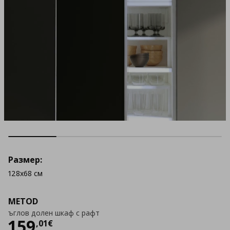
Размер:
128x68 см
METOD
ъглов долен шкаф с рафт
Цена
159,01 €
159
,
01
€