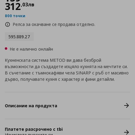
312
,
03
лв
800 точки
Релса за окачване се продава отделно.
595.889.27
Не е налично онлайн
Кухненската система METOD ви дава безброй
възможности да създадете изцяло кухнята на мечтите си.
В съчетание с тъмнокафяви чела SINARP с ръб от масивно
дърво, получавате кухня с характер и фини детайли.
Описание на продукта
Платете разсрочено с tbi
Изчислете вноските си