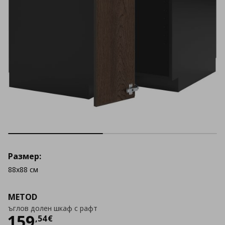
Размер:
88x88 см
METOD
ъглов долен шкаф с рафт
Цена
159,54 €
159
,
54
€