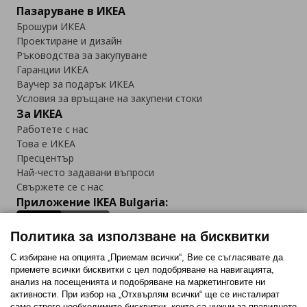
Пазаруване в ИКЕА
Брошури ИКЕА
Проектиране и дизайн
Ръководства за закупуване
Гаранции ИКЕА
Ваучер за подарък ИКЕА
Условия за връщане на закупени стоки
За ИКЕА
Работете с нас
Това е ИКЕА
Пресцентър
Най-често задавани въпроси
Свържете се с нас
Приложение IKEA Bulgaria:
Политика за използване на бисквитки
С избиране на опцията „Приемам всички“, Вие се съгласявате да
приемете всички бисквитки с цел подобряване на навигацията,
Последвайте ни:
анализ на посещенията и подобряване на маркетинговите ни
активности. При избор на „Отхвърлям всички“ ще се инсталират
Facebook
Twitter
Youtube
Pinterest
Instagram
само строго необходимитe бисквитки, които са нужни за правилното