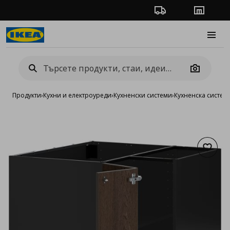
Проследяване на п
Магази
Burge
Camera
Продукти
›
Кухни и електроуреди
›
Кухненски системи
›
Кухненска систе
Добав