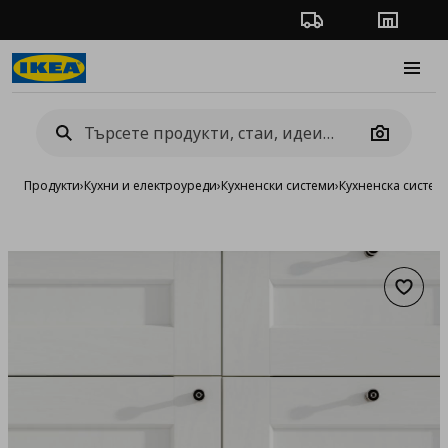
Проследяване на п
Магази
Burge
Camera
Продукти
›
Кухни и електроуреди
›
Кухненски системи
›
Кухненска систе
Добав