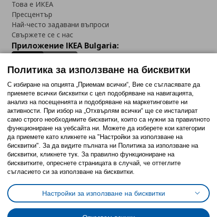
Това е ИКЕА
Пресцентър
Най-често задавани въпроси
Свържете се с нас
Приложение IKEA Bulgaria:
Политика за използване на бисквитки
С избиране на опцията „Приемам всички“, Вие се съгласявате да
приемете всички бисквитки с цел подобряване на навигацията,
Последвайте ни:
анализ на посещенията и подобряване на маркетинговите ни
активности. При избор на „Отхвърлям всички“ ще се инсталират
Facebook
Twitter
Youtube
Pinterest
Instagram
само строго необходимитe бисквитки, които са нужни за правилното
функциониране на уебсайта ни. Можете да изберете кои категории
да приемете като кликнете на "Настройки за използване на
бисквитки". За да видите пълната ни Политика за използване на
бисквитки, кликнете тук. За правилно функциониране на
бисквитките, опреснете страницата в случай, че оттеглите
съгласието си за използване на бисквитки.
Политика за използване на бисквитки (Cookies)
Избор на настройки за използване на бисквитки
Настройки за използване на бисквитки
Условия за ползване на ikea.bg
Обща политика за личните данни
Политика за защита на личните данни на ikea.bg
Общи условия на програма IKEA Family