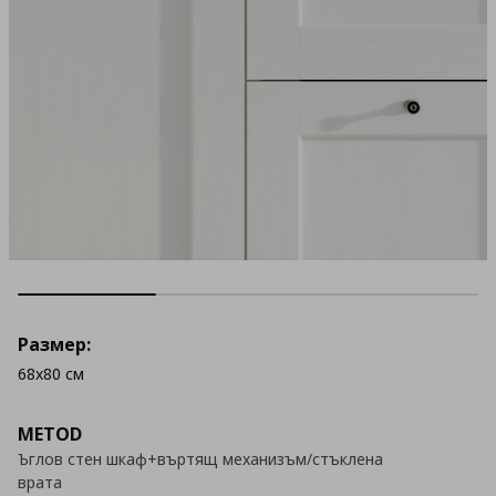
Размер:
68x80 см
METOD
Ъглов стен шкаф+въртящ механизъм/стъклена
врата