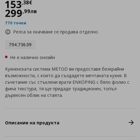
Цена
153,38 €
153
,
38
€
299
,
99
лв
770 точки
Релса за окачване се продава отделно.
794.736.09
Не е налично онлайн
Кухненската система METOD ви предоставя безкрайни
възможности, с които да създадете мечтаната кухня. В
съчетание със стъклени врати ENKÖPING с бяло фолио с
фина текстура, тя ще придаде традиционен, топъл
дървесен облик на стаята.
Описание на продукта