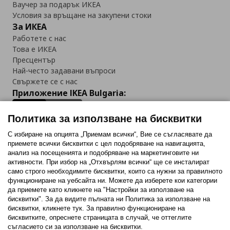
Ваучер за подарък ИКЕА
Условия за връщане на закупени стоки
За ИКЕА
Работете с нас
Това е ИКЕА
Пресцентър
Най-често задавани въпроси
Свържете се с нас
Приложение IKEA Bulgaria:
Политика за използване на бисквитки
С избиране на опцията „Приемам всички“, Вие се съгласявате да
приемете всички бисквитки с цел подобряване на навигацията,
Последвайте ни:
анализ на посещенията и подобряване на маркетинговите ни
активности. При избор на „Отхвърлям всички“ ще се инсталират
Facebook
Twitter
Youtube
Pinterest
Instagram
само строго необходимитe бисквитки, които са нужни за правилното
функциониране на уебсайта ни. Можете да изберете кои категории
да приемете като кликнете на "Настройки за използване на
бисквитки". За да видите пълната ни Политика за използване на
бисквитки, кликнете тук. За правилно функциониране на
бисквитките, опреснете страницата в случай, че оттеглите
съгласието си за използване на бисквитки.
Политика за използване на бисквитки (Cookies)