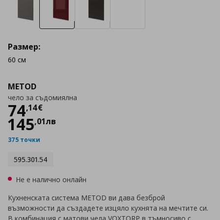
Размер:
60 см
METOD
чело за съдомиялна
Цена
74,14 €
74
,
14
€
145
,
01
лв
375 точки
595.301.54
Не е налично онлайн
Кухненската система METOD ви дава безброй
възможности да създадете изцяло кухнята на мечтите си.
В комбинация с матови чела VOXTORP в тъмносиво с