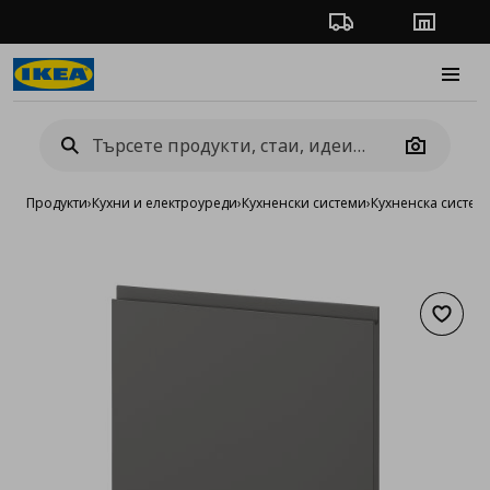
Проследяване на п
Магази
Burge
Camera
Продукти
›
Кухни и електроуреди
›
Кухненски системи
›
Кухненска систе
Добав