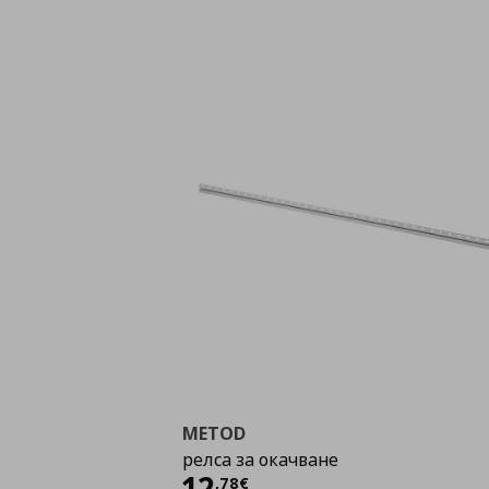
METOD
релса за окачване
Цена
12,78 €
12
,
78
€