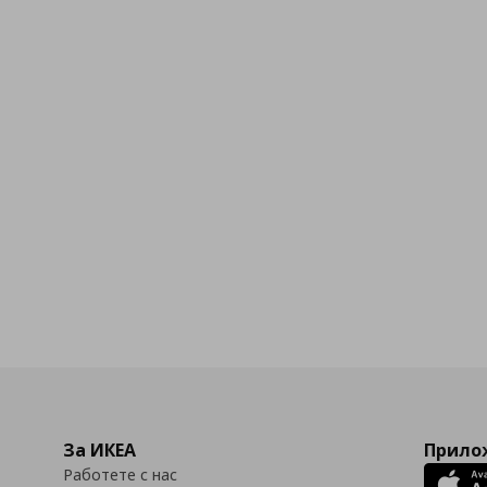
За ИКЕА
Прилож
Работете с нас