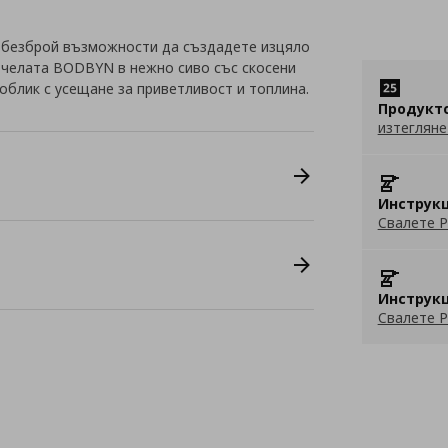
 безброй възможности да създадете изцяло
с челата BODBYN в нежно сиво със скосени
облик с усещане за приветливост и топлина.
Продукт
изтегляне
Инструкц
Свалете P
Инструкц
Свалете P