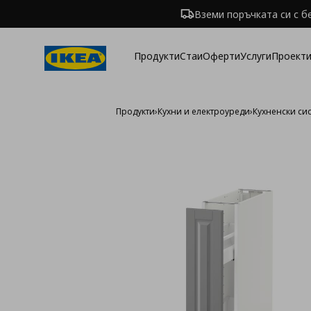
Вземи поръчката си с б
Продукти
Стаи
Оферти
Услуги
Проекти
Продукти
›
Кухни и електроуреди
›
Кухненски си