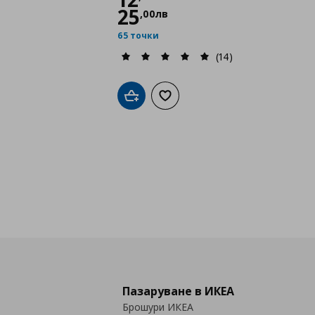
25
,
00
лв
65 точки
(14)
Добави в кошницата
Добави към списъка с любими
Пазаруване в ИКЕА
Брошури ИКЕА