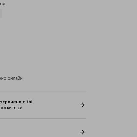
код
чно онлайн
зсрочено с tbi
носките си