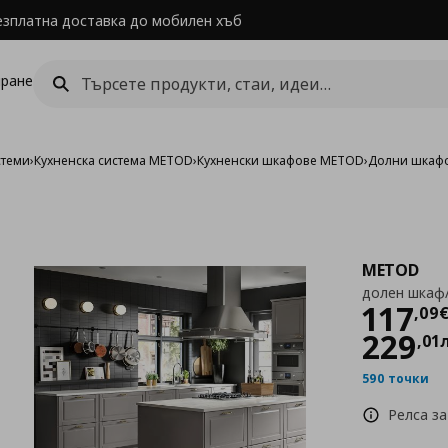
езплатна доставка до мобилен хъб
ране
стеми
›
Кухненска система METOD
›
Кухненски шкафове METOD
›
Долни шкаф
METOD
долен шкаф
Цен
117
,
09
229
,
01
590 точки
Релса за