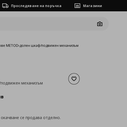
Проследяване на поръчка
Магазини
Camera
ове METOD
›
долен шкаф/подвижен механизъм
Добави към списъка с люб
/подвижен механизъм
а
117,09 €
€
лв
 окачване се продава отделно.