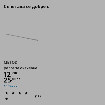
Съчетава се добре с
METOD
релса за окачване
Цена
12,78 €
12
,
78
€
25
,
00
лв
65 точки
(14)