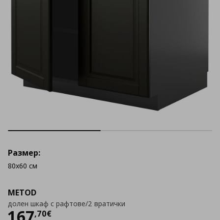
Размер:
80x60 см
METOD
долен шкаф с рафтове/2 вратички
Цена
167,70 €
167
,
70
€