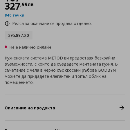
327
,
99
лв
840 точки
Релса за окачване се продава отделно.
395.897.20
Не е налично онлайн
Кухненската система METOD ви предоставя безкрайни
възможности, с които да създадете мечтаната кухня. В
съчетание с чела в черно със скосени ръбове BODBYN
можете да придадете елегантен и топъл облик на
помещението.
Описание на продукта