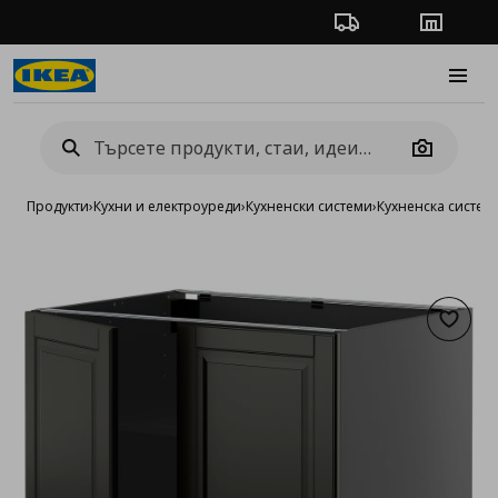
Проследяване на п
Магази
Burge
Camera
Продукти
›
Кухни и електроуреди
›
Кухненски системи
›
Кухненска систе
Добав