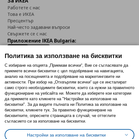
За ИКЕА
Работете с нас
Това е ИКЕА
Пресцентър
Най-често задавани въпроси
Свържете се с нас
Приложение IKEA Bulgaria:
Политика за използване на бисквитки
С избиране на опцията „Приемам всички“, Вие се съгласявате да
приемете всички бисквитки с цел подобряване на навигацията,
Последвайте ни:
анализ на посещенията и подобряване на маркетинговите ни
активности. При избор на „Отхвърлям всички“ ще се инсталират
Facebook
Twitter
Youtube
Pinterest
Instagram
само строго необходимитe бисквитки, които са нужни за правилното
функциониране на уебсайта ни. Можете да изберете кои категории
да приемете като кликнете на "Настройки за използване на
бисквитки". За да видите пълната ни Политика за използване на
бисквитки, кликнете тук. За правилно функциониране на
бисквитките, опреснете страницата в случай, че оттеглите
съгласието си за използване на бисквитки.
Политика за използване на бисквитки (Cookies)
Избор на настройки за използване на бисквитки
Настройки за използване на бисквитки
Условия за ползване на ikea.bg
Обща политика за личните данни