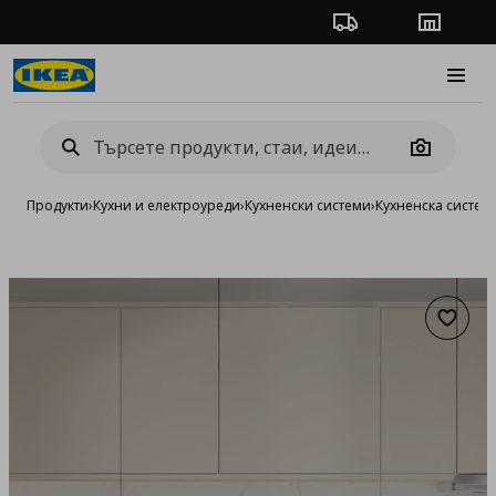
Проследяване на п
Магази
Burge
Camera
Продукти
›
Кухни и електроуреди
›
Кухненски системи
›
Кухненска систе
Добав