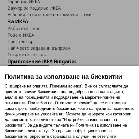
Гаранции ИКЕА
Ваучер за подарък ИКЕА
Условия за връщане на закупени стоки
За ИКЕА
Работете с нас
Това е ИКЕА
Пресцентър
Най-често задавани въпроси
Свържете се с нас
Приложение IKEA Bulgaria:
Политика за използване на бисквитки
С избиране на опцията „Приемам всички“, Вие се съгласявате да
приемете всички бисквитки с цел подобряване на навигацията,
Последвайте ни:
анализ на посещенията и подобряване на маркетинговите ни
активности. При избор на „Отхвърлям всички“ ще се инсталират
Facebook
Twitter
Youtube
Pinterest
Instagram
само строго необходимитe бисквитки, които са нужни за правилното
функциониране на уебсайта ни. Можете да изберете кои категории
да приемете като кликнете на "Настройки за използване на
бисквитки". За да видите пълната ни Политика за използване на
бисквитки, кликнете тук. За правилно функциониране на
бисквитките, опреснете страницата в случай, че оттеглите