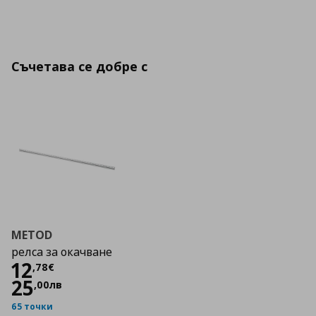
Съчетава се добре с
METOD
релса за окачване
Цена
12,78 €
12
,
78
€
25
,
00
лв
65 точки