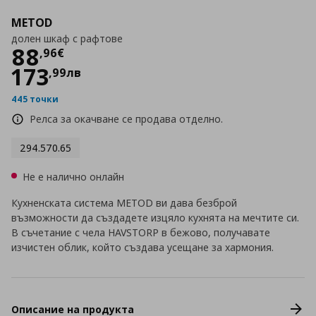
METOD
долен шкаф с рафтове
Цена
88,96 €
88
,
96
€
173
,
99
лв
445 точки
Релса за окачване се продава отделно.
294.570.65
Не е налично онлайн
Кухненската система METOD ви дава безброй
възможности да създадете изцяло кухнята на мечтите си.
В съчетание с чела HAVSTORP в бежово, получавате
изчистен облик, който създава усещане за хармония.
Описание на продукта