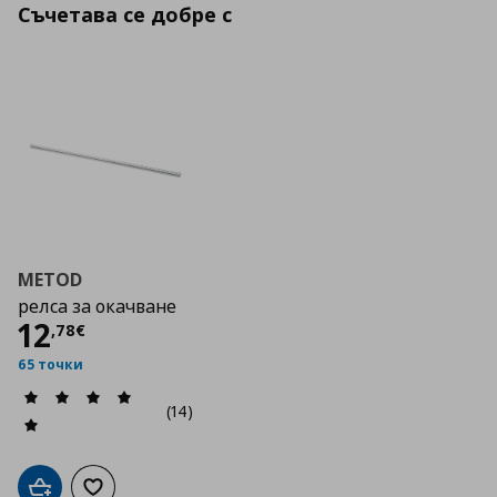
Съчетава се добре с
METOD
релса за окачване
Цена
12,78 €
12
,
78
€
65 точки
(14)
Добави в кошницата
Добави към списъка с любими