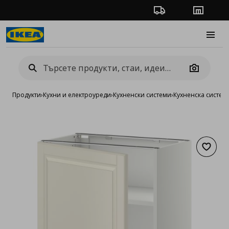
Проследяване на п
Магази
Burge
Camera
Продукти
›
Кухни и електроуреди
›
Кухненски системи
›
Кухненска систе
Добав