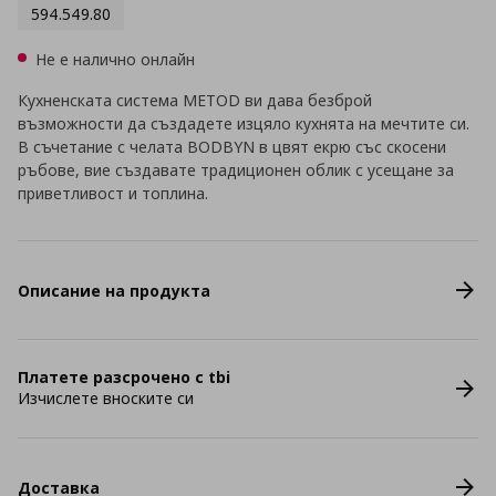
594.549.80
Не е налично онлайн
Кухненската система METOD ви дава безброй
възможности да създадете изцяло кухнята на мечтите си.
В съчетание с челата BODBYN в цвят екрю със скосени
ръбове, вие създавате традиционен облик с усещане за
приветливост и топлина.
Описание на продукта
Платете разсрочено с tbi
Изчислете вноските си
Доставка