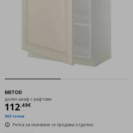
METOD
долен шкаф с рафтове
Цена
112,49 €
112
,
49
€
565 точки
Релса за окачване се продава отделно.