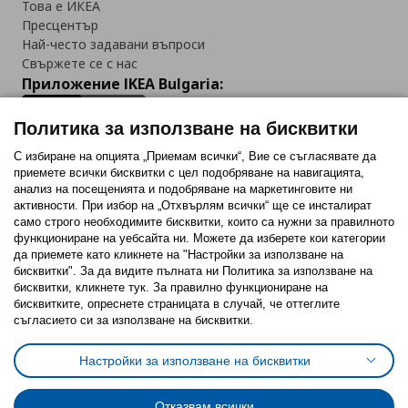
Това е ИКЕА
Пресцентър
Най-често задавани въпроси
Свържете се с нас
Приложение IKEA Bulgaria:
Политика за използване на бисквитки
С избиране на опцията „Приемам всички“, Вие се съгласявате да
приемете всички бисквитки с цел подобряване на навигацията,
Последвайте ни:
анализ на посещенията и подобряване на маркетинговите ни
активности. При избор на „Отхвърлям всички“ ще се инсталират
Facebook
Twitter
Youtube
Pinterest
Instagram
само строго необходимитe бисквитки, които са нужни за правилното
функциониране на уебсайта ни. Можете да изберете кои категории
да приемете като кликнете на "Настройки за използване на
бисквитки". За да видите пълната ни Политика за използване на
бисквитки, кликнете тук. За правилно функциониране на
бисквитките, опреснете страницата в случай, че оттеглите
съгласието си за използване на бисквитки.
Политика за използване на бисквитки (Cookies)
Избор на настройки за използване на бисквитки
Настройки за използване на бисквитки
Условия за ползване на ikea.bg
Обща политика за личните данни
Политика за защита на личните данни на ikea.bg
Общи условия на програма IKEA Family
Отказвам всички