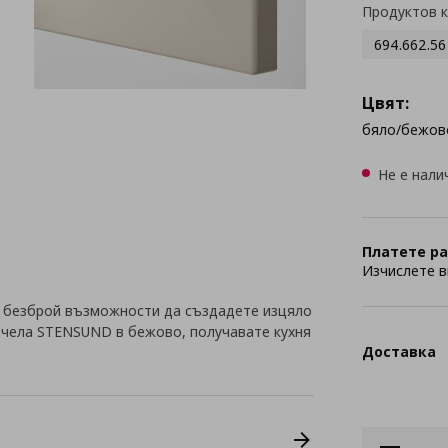
Продуктов 
694.662.56
Цвят:
бяло/бежов
Не е нали
Платете ра
Изчислете в
 безброй възможности да създадете изцяло
с чела STENSUND в бежово, получавате кухня
Доставка