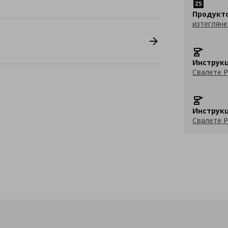
Продукт
изтегляне
Инструкц
Свалете P
Инструкц
Свалете P