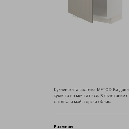
Кухненската система METOD Ви дава
кухнята на мечтите си. В съчетание 
с топъл и майсторски облик.
Размери