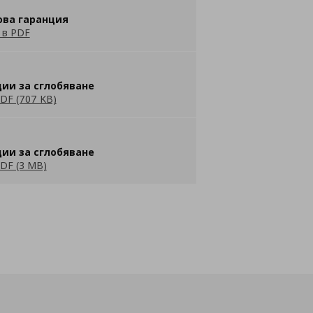
ова гаранция
 в PDF
ии за сглобяване
DF (707 KB)
ии за сглобяване
DF (3 MB)