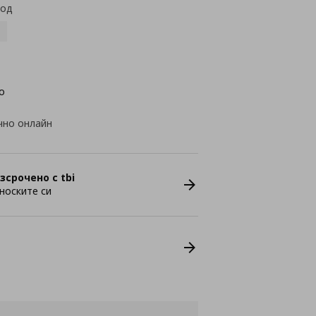
код
о
чно онлайн
зсрочено с tbi
носките си