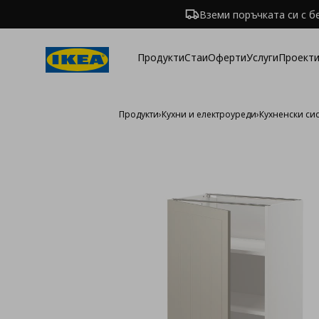
Вземи поръчката си с б
Продукти
Стаи
Оферти
Услуги
Проекти
Продукти
›
Кухни и електроуреди
›
Кухненски си