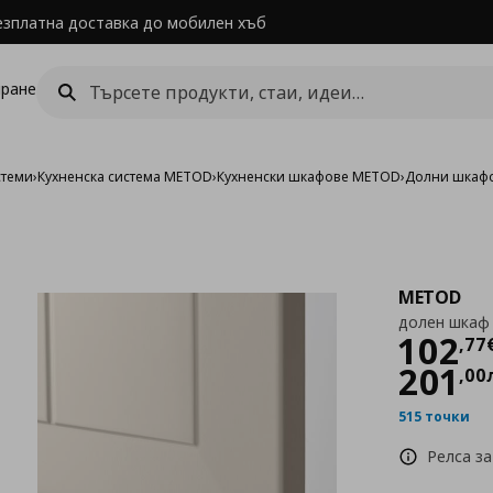
езплатна доставка до мобилен хъб
ране
стеми
›
Кухненска система METOD
›
Кухненски шкафове METOD
›
Долни шкаф
METOD
долен шкаф
Цен
102
,
77
201
,
00
515 точки
Релса за