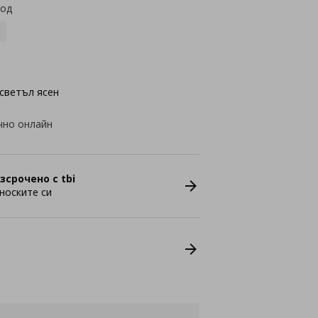
код
светъл ясен
чно онлайн
зсрочено с tbi
носките си