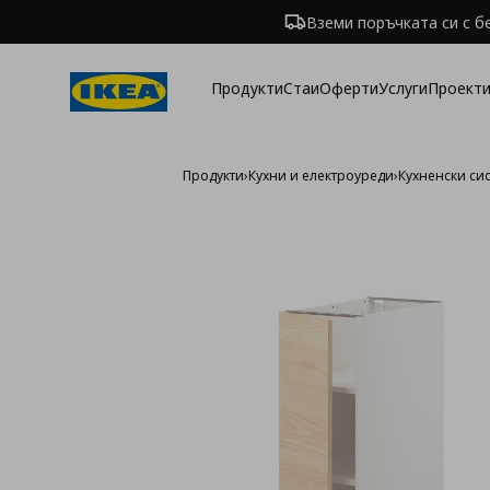
Вземи поръчката си с б
Продукти
Стаи
Оферти
Услуги
Проекти
Продукти
›
Кухни и електроуреди
›
Кухненски си