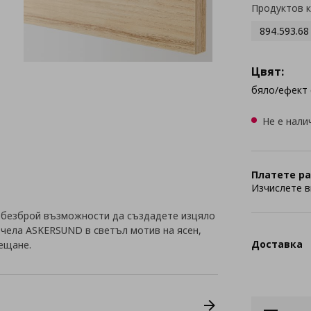
Продуктов 
894.593.68
Цвят:
бяло/ефект 
Не е нали
Платете ра
Изчислете в
 безброй възможности да създадете изцяло
с чела ASKERSUND в светъл мотив на ясен,
Доставка
сещане.