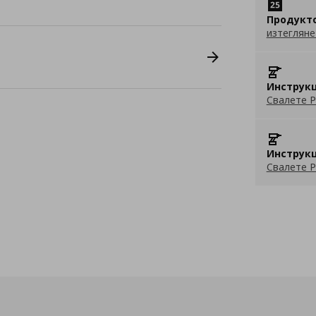
Продукт
изтегляне
Инструкц
Свалете P
Инструкц
Свалете P