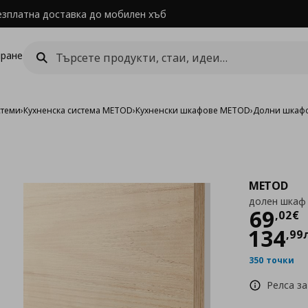
езплатна доставка до мобилен хъб
ране
стеми
›
Кухненска система METOD
›
Кухненски шкафове METOD
›
Долни шкаф
METOD
долен шкаф
Цен
69
,
02
€
134
,
99
350 точки
Релса за