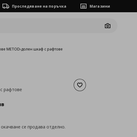
Проследяване на поръчка
Магазини
Camera
ове METOD
›
долен шкаф с рафтове
Добави към списъка с люб
 с рафтове
а
69,02 €
лв
 окачване се продава отделно.