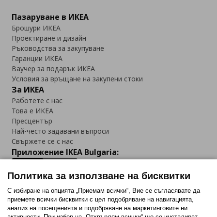
Пазаруване в ИКЕА
Брошури ИКЕА
Проектиране и дизайн
Ръководства за закупуване
Гаранции ИКЕА
Ваучер за подарък ИКЕА
Условия за връщане на закупени стоки
За ИКЕА
Работете с нас
Това е ИКЕА
Пресцентър
Най-често задавани въпроси
Свържете се с нас
Приложение IKEA Bulgaria:
Политика за използване на бисквитки
С избиране на опцията „Приемам всички“, Вие се съгласявате да
приемете всички бисквитки с цел подобряване на навигацията,
Последвайте ни:
анализ на посещенията и подобряване на маркетинговите ни
активности. При избор на „Отхвърлям всички“ ще се инсталират