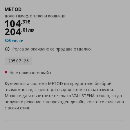
METOD
долен шкаф с телени кошници
Цена
104,31 €
104
,
31
€
204
,
01
лв
525 точки
Релса за окачване се продава отделно.
295.071.26
Не е налично онлайн
Кухненската система METOD ви предоставя безброй
възможности, с които да създадете мечтаната кухня.
Можете да я съчетаете с челата VALLSTENA в бяло, за да
получите решение с непреходен дизайн, което се съчетава
с всеки стил.