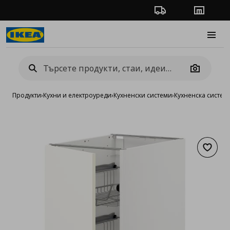
Проследяване на п
Магази
Burge
Camera
Продукти
›
Кухни и електроуреди
›
Кухненски системи
›
Кухненска систе
Добав