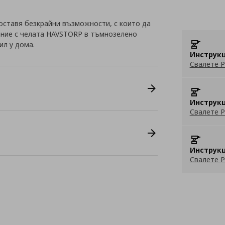
оставя безкрайни възможности, с които да
ание с челата HAVSTORP в тъмнозелено
ил у дома.
Инструкц
Свалете P
Инструкц
Свалете P
Инструкц
Свалете P