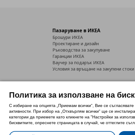
Пазаруване в ИКЕА
Брошури ИКЕА
Проектиране и дизайн
Ръководства за закупуване
Гаранции ИКЕА
Ваучер за подарък ИКЕА
Условия за връщане на закупени стоки
Политика за използване на бис
С избиране на опцията „Приемам всички“, Вие се съгласявате
Политика за използване на бискви
активности. При избор на „Отхвърлям всички“ ще се инсталир
Обща политика за личните данни
категории да приемете като кликнете на "Настройки за използв
Политика за защита на лични данн
бисквитките, опреснете страницата в случай, че оттеглите съгл