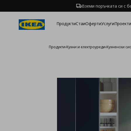
Вземи поръчката си с б
Продукти
Стаи
Оферти
Услуги
Проекти
Продукти
›
Кухни и електроуреди
›
Кухненски си