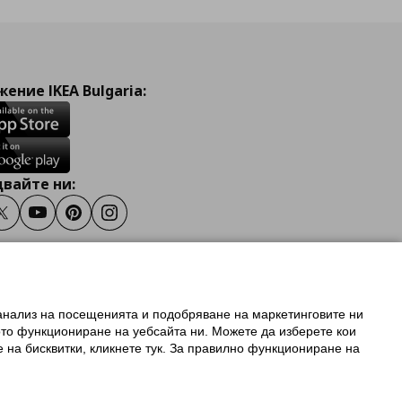
ение IKEA Bulgaria:
вайте ни:
ook
Twitter
Youtube
Pinterest
Instagram
 анализ на посещенията и подобряване на маркетинговите ни
олзване на ikea.bg
ото функциониране на уебсайта ни. Можете да изберете кои
 IKEA Family
е на бисквитки, кликнете тук. За правилно функциониране на