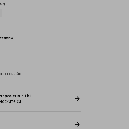
код
зелено
чно онлайн
зсрочено с tbi
носките си