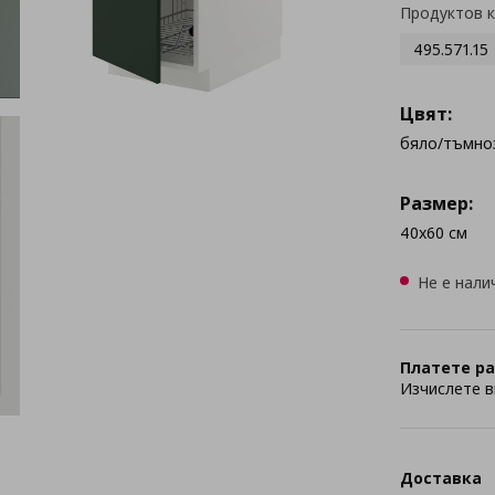
Продуктов 
495.571.15
Цвят:
бяло/тъмно
Размер:
40x60 см
Не е нали
Платете ра
Изчислете в
Доставка