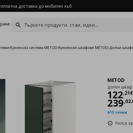
езплатна доставка до мобилен хъб
ране
стеми
›
Кухненска система METOD
›
Кухненски шкафове METOD
›
Долни шкаф
METOD
долен шкаф 
Цен
122
,
21
€
239
,
02
615 точки
Релса за