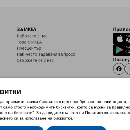
За ИКЕА
Прилож
Работете с нас
Това е ИКЕА
Пресцентър
Най-често задавани въпроси
Послед
Свържете се с нас
Faceb
квитки
 да приемете всички бисквитки с цел подобряване на навигацията,
тки (Cookies)
Избор на настройки за използване на бисквитки
Условия за п
ат само строго необходимитe бисквитки, които са нужни за правилн
Политика за защита на личните данни на ikea.bg
Общи условия на програма
ане на бисквитки". За да видите пълната ни Политика за използван
и на програма IKEA Family
асието си за използване на бисквитки.