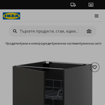
Проследяване на п
Магази
Burge
Camera
Продукти
›
Кухни и електроуреди
›
Кухненски системи
›
Кухненска систе
Добав