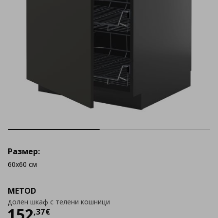
Размер:
60x60 см
METOD
долен шкаф с телени кошници
Цена
152,37 €
152
,
37
€