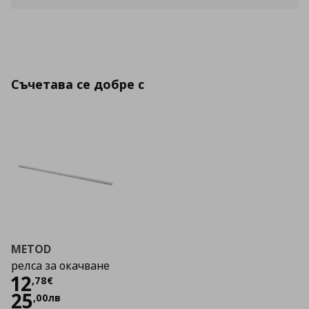
Съчетава се добре с
METOD
релса за окачване
Цена
12,78 €
12
,
78
€
25
,
00
лв