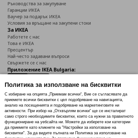
Ръководства за закупуване
Гаранции ИКЕА
Ваучер за подарък ИКЕА
Условия за връщане на закупени стоки
За ИКЕА
Работете с нас
Това е ИКЕА
Пресцентър
Най-често задавани въпроси
Свържете се с нас
Приложение IKEA Bulgaria:
Политика за използване на бисквитки
С избиране на опцията „Приемам всички“, Вие се съгласявате да
приемете всички бисквитки с цел подобряване на навигацията,
Последвайте ни:
анализ на посещенията и подобряване на маркетинговите ни
активности. При избор на „Отхвърлям всички“ ще се инсталират
Facebook
Twitter
Youtube
Pinterest
Instagram
само строго необходимитe бисквитки, които са нужни за правилното
функциониране на уебсайта ни. Можете да изберете кои категории
да приемете като кликнете на "Настройки за използване на
бисквитки". За да видите пълната ни Политика за използване на