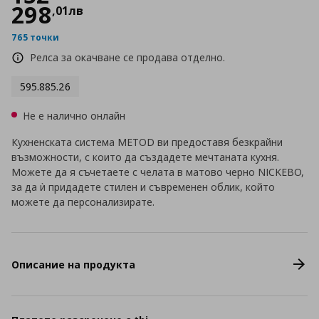
298
,
01
лв
765 точки
Релса за окачване се продава отделно.
595.885.26
Не е налично онлайн
Кухненската система METOD ви предоставя безкрайни
възможности, с които да създадете мечтаната кухня.
Можете да я съчетаете с челата в матово черно NICKEBO,
за да ѝ придадете стилен и съвременен облик, който
можете да персонализирате.
Описание на продукта