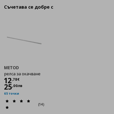
Съчетава се добре с
METOD
релса за окачване
Цена
12,78 €
12
,
78
€
25
,
00
лв
65 точки
(14)