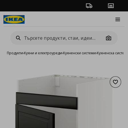
Проследяване на п
Магази
Burge
Camera
Продукти
›
Кухни и електроуреди
›
Кухненски системи
›
Кухненска систе
Добав