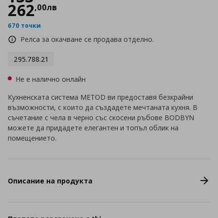
262
,
00
лв
670 точки
Релса за окачване се продава отделно.
295.788.21
Не е налично онлайн
Кухненската система METOD ви предоставя безкрайни
възможности, с които да създадете мечтаната кухня. В
съчетание с чела в черно със скосени ръбове BODBYN
можете да придадете елегантен и топъл облик на
помещението.
Описание на продукта