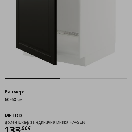
Размер:
60x60 см
METOD
долен шкаф за единична мивка HAVSEN
Цена
133,96 €
133
,
96
€