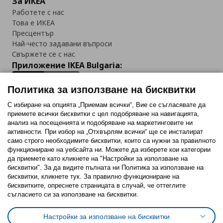
За ИКЕА
Работете с нас
Това е ИКЕА
Пресцентър
Най-често задавани въпроси
Свържете се с нас
Приложение IKEA Bulgaria:
Политика за използване на бисквитки
С избиране на опцията „Приемам всички“, Вие се съгласявате да
приемете всички бисквитки с цел подобряване на навигацията,
Последвайте ни:
анализ на посещенията и подобряване на маркетинговите ни
активности. При избор на „Отхвърлям всички“ ще се инсталират
Facebook
Twitter
Youtube
Pinterest
Instagram
само строго необходимитe бисквитки, които са нужни за правилното
функциониране на уебсайта ни. Можете да изберете кои категории
да приемете като кликнете на "Настройки за използване на
бисквитки". За да видите пълната ни Политика за използване на
бисквитки, кликнете тук. За правилно функциониране на
бисквитките, опреснете страницата в случай, че оттеглите
съгласието си за използване на бисквитки.
Политика за използване на бисквитки (Cookies)
Избор на настройки за използване на бисквитки
Настройки за използване на бисквитки
Условия за ползване на ikea.bg
Обща политика за личните данни