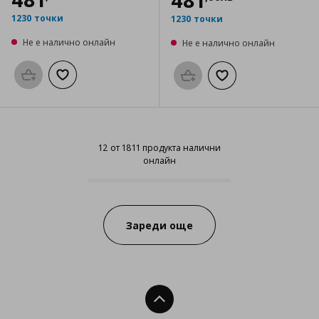
481
1230 точки
1230 точки
Не е налично онлайн
Не е налично онлайн
Προσθήκη στο καλάθι
Добави към списъка с любими
Προσθήκη στο καλάθι
Добави към списък
12 от 1811 продукта налични
онлайн
12 от 1811 продукта налични онл
Progress:
Зареди още
Нагоре