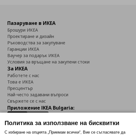
Пазаруване в ИКЕА
Брошури ИКЕА
Проектиране и дизайн
Ръководства за закупуване
Гаранции ИКЕА
Ваучер за подарък ИКЕА
Условия за връщане на закупени стоки
За ИКЕА
Работете с нас
Това е ИКЕА
Пресцентър
Най-често задавани въпроси
Свържете се с нас
Приложение IKEA Bulgaria:
Политика за използване на бисквитки
С избиране на опцията „Приемам всички“, Вие се съгласявате да