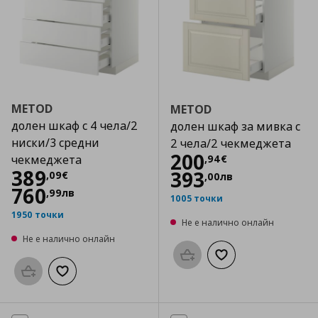
METOD
METOD
долен шкаф с 4 чела/2
долен шкаф за мивка с
ниски/3 средни
2 чела/2 чекмеджета
Цена
200,94 €
200
,
94
€
чекмеджета
Цена
389,09 €
389
393
,
09
€
,
00
лв
760
,
99
лв
1005 точки
1950 точки
Не е налично онлайн
Не е налично онлайн
Προσθήκη στο καλάθι
Добави към списък
Προσθήκη στο καλάθι
Добави към списъка с любими