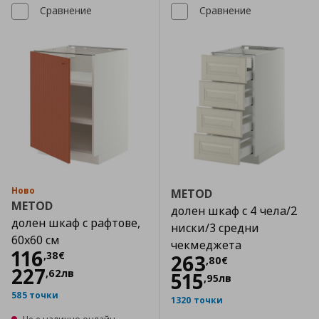
Сравнение
Сравнение
Ново
METOD
METOD
долен шкаф с 4 чела/2
долен шкаф с рафтове,
ниски/3 средни
60x60 см
чекмеджета
Цена
116,38 €
116
,
38
€
Цена
263,80 €
263
,
80
€
227
,
62
лв
515
,
95
лв
585 точки
1320 точки