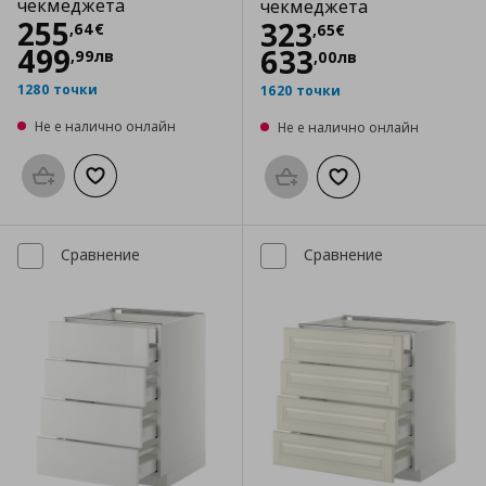
чекмеджета
чекмеджета
Цена
255,64 €
255
Цена
323,65 €
323
,
64
€
,
65
€
499
633
,
99
лв
,
00
лв
1280 точки
1620 точки
Не е налично онлайн
Не е налично онлайн
Προσθήκη στο καλάθι
Добави към списъка с любими
Προσθήκη στο καλάθι
Добави към списък
Сравнение
Сравнение