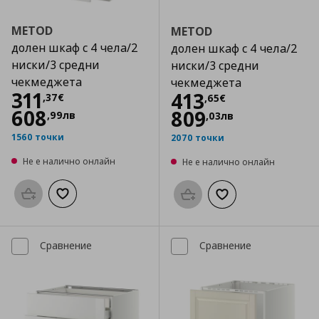
METOD
METOD
долен шкаф с 4 чела/2
долен шкаф с 4 чела/2
ниски/3 средни
ниски/3 средни
чекмеджета
чекмеджета
Цена
311,37 €
311
Цена
413,65 €
413
,
37
€
,
65
€
608
809
,
99
лв
,
03
лв
1560 точки
2070 точки
Не е налично онлайн
Не е налично онлайн
Προσθήκη στο καλάθι
Добави към списъка с любими
Προσθήκη στο καλάθι
Добави към списък
Сравнение
Сравнение