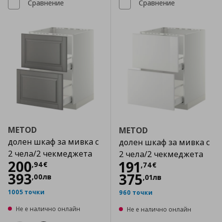
Сравнение
Сравнение
METOD
METOD
долен шкаф за мивка с
долен шкаф за мивка с
2 чела/2 чекмеджета
2 чела/2 чекмеджета
Цена
200,94 €
200
Цена
191,74 €
191
,
94
€
,
74
€
393
375
,
00
лв
,
01
лв
1005 точки
960 точки
Не е налично онлайн
Не е налично онлайн