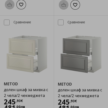
Προσθήκη στο καλάθι
Добави към списъка с любими
Προσθήκη στο καλάθι
Добави към списък
Сравнение
Сравнение
METOD
METOD
долен шкаф за мивка с
долен шкаф за мивка с
2 чела/2 чекмеджета
2 чела/2 чекмеджета
Цена
245,93 €
245
Цена
245,93 €
245
,
93
€
,
93
€
481
,
00
лв
,
00
лв