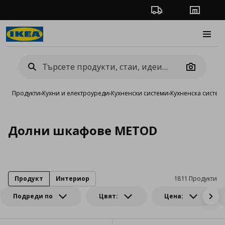
Проследяване на п
Магази
Burge
Camera
Продукти
›
Кухни и електроуреди
›
Кухненски системи
›
Кухненска систе
Долни шкафове METOD
Продукт
Интериор
1811 Продукти
Подреди по
Цвят:
Цена: