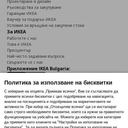
Проектиране и дизайн
Ръководства за закупуване
Гаранции ИКЕА
Ваучер за подарък ИКЕА
Условия за връщане на закупени стоки
За ИКЕА
Работете с нас
Това е ИКЕА
Пресцентър
Най-често задавани въпроси
Свържете се с нас
Приложение IKEA Bulgaria:
Политика за използване на бисквитки
С избиране на опцията „Приемам всички“, Вие се съгласявате да
приемете всички бисквитки с цел подобряване на навигацията,
Последвайте ни:
анализ на посещенията и подобряване на маркетинговите ни
активности. При избор на „Отхвърлям всички“ ще се инсталират
Facebook
Twitter
Youtube
Pinterest
Instagram
само строго необходимитe бисквитки, които са нужни за правилното
функциониране на уебсайта ни. Можете да изберете кои категории
да приемете като кликнете на "Настройки за използване на
бисквитки". За да видите пълната ни Политика за използване на