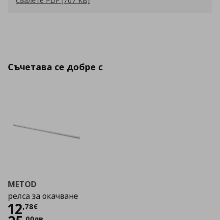
Свалете PDF (707 KB)
Съчетава се добре с
METOD
релса за окачване
Цена
12,78 €
12
,
78
€
,
00
лв