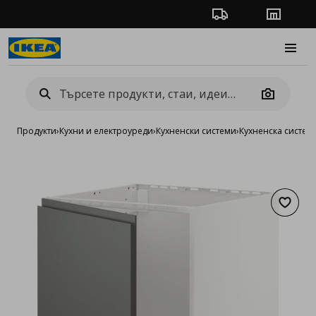
Проследяване на п
Магази
Burge
Camera
Продукти
›
Кухни и електроуреди
›
Кухненски системи
›
Кухненска систе
Добав