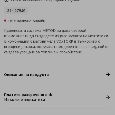
294.579.61
Не е налично онлайн
Кухненската система METOD ви дава безброй
възможности да създадете изцяло кухнята на мечтите си.
В комбинация с матови чела VOXTORP в тъмносиво с
вградени дръжки, получавате модерен външен вид, който
създава усещане за топлина и спокойствие.
Описание на продукта
Платете разсрочено с tbi
Изчислете вноските си