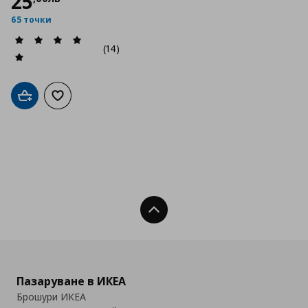
25
65 точки
(14)
Добави в кошницата
Добави към списъка с любими
Нагоре
Пазаруване в ИКЕА
Брошури ИКЕА