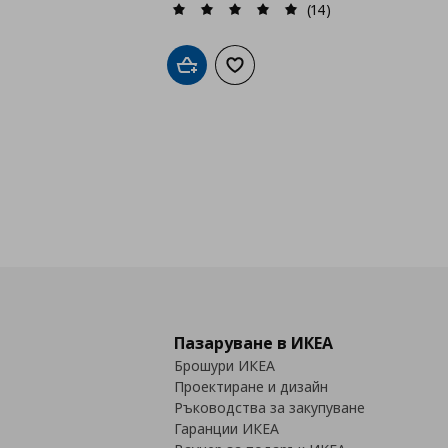
(14)
Добави в кошницата
Добави към списъка с любими
Пазаруване в ИКЕА
Брошури ИКЕА
Проектиране и дизайн
Ръководства за закупуване
Гаранции ИКЕА