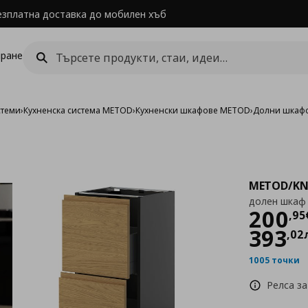
езплатна доставка до мобилен хъб
ране
стеми
›
Кухненска система METOD
›
Кухненски шкафове METOD
›
Долни шкаф
METOD/KN
долен шкаф 
Цен
200
,
95
393
,
02
1005 точки
Релса за