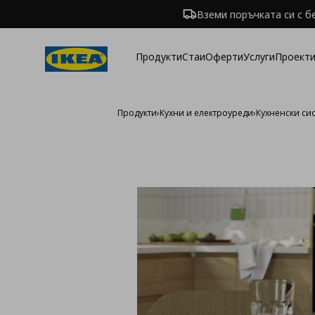
Вземи поръчката си с б
Продукти
Стаи
Оферти
Услуги
Проекти
Продукти
›
Кухни и електроуреди
›
Кухненски си