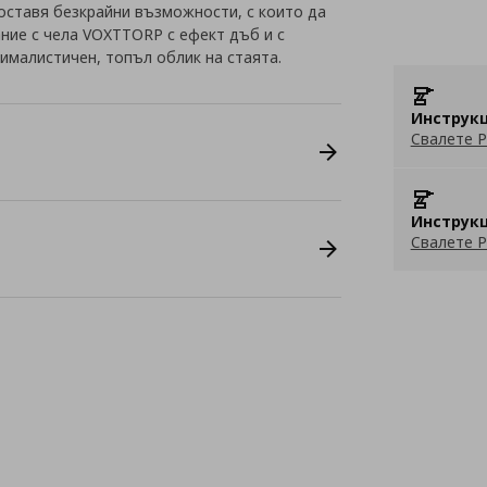
оставя безкрайни възможности, с които да
ание с чела VOXTTORP с ефект дъб и с
ималистичен, топъл облик на стаята.
Инструкц
Свалете P
Инструкц
Свалете P