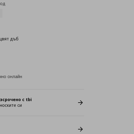
код
цвят дъб
чно онлайн
зсрочено с tbi
носките си