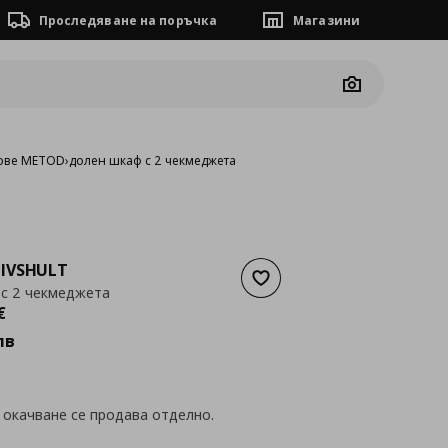
Проследяване на поръчка
Магазини
Camera
ове METOD
›
долен шкаф с 2 чекмеджета
IVSHULT
Добави към списъка с люб
с 2 чекмеджета
а
200,95 €
€
лв
 окачване се продава отделно.