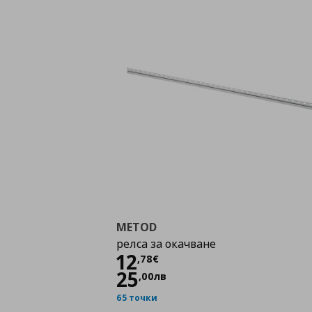
METOD
релса за окачване
Цена
12,78 €
12
,
78
€
25
,
00
лв
65 точки