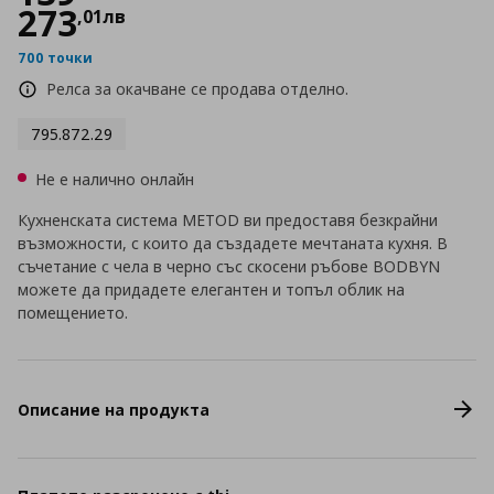
273
,
01
лв
700 точки
Релса за окачване се продава отделно.
795.872.29
Не е налично онлайн
Кухненската система METOD ви предоставя безкрайни
възможности, с които да създадете мечтаната кухня. В
съчетание с чела в черно със скосени ръбове BODBYN
можете да придадете елегантен и топъл облик на
помещението.
Описание на продукта