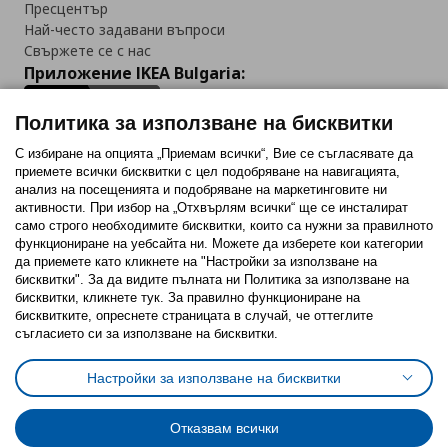
Пресцентър
Най-често задавани въпроси
Свържете се с нас
Приложение IKEA Bulgaria:
Политика за използване на бисквитки
С избиране на опцията „Приемам всички“, Вие се съгласявате да
приемете всички бисквитки с цел подобряване на навигацията,
Последвайте ни:
анализ на посещенията и подобряване на маркетинговите ни
активности. При избор на „Отхвърлям всички“ ще се инсталират
Facebook
Twitter
Youtube
Pinterest
Instagram
само строго необходимитe бисквитки, които са нужни за правилното
функциониране на уебсайта ни. Можете да изберете кои категории
да приемете като кликнете на "Настройки за използване на
бисквитки". За да видите пълната ни Политика за използване на
бисквитки, кликнете тук. За правилно функциониране на
бисквитките, опреснете страницата в случай, че оттеглите
съгласието си за използване на бисквитки.
Политика за използване на бисквитки (Cookies)
Избор на настройки за използване на бисквитки
Настройки за използване на бисквитки
Условия за ползване на ikea.bg
Обща политика за личните данни
Политика за защита на личните данни на ikea.bg
Общи условия на програма IKEA Family
Отказвам всички
Политика за защита на лични данни на програма IKEA Family