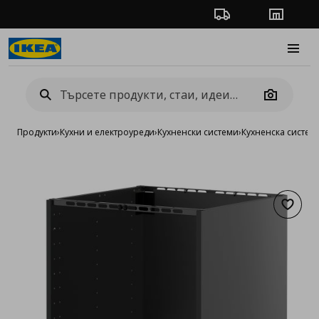
Проследяване на п
Магази
Burge
Camera
Продукти
›
Кухни и електроуреди
›
Кухненски системи
›
Кухненска систе
Добав