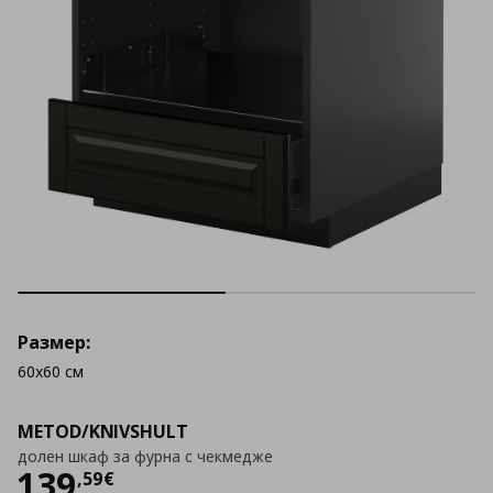
Размер:
60x60 см
METOD/KNIVSHULT
долен шкаф за фурна с чекмедже
Цена
139,59 €
139
,
59
€