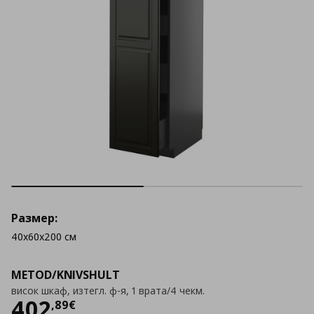
Размер:
40x60x200 см
METOD/KNIVSHULT
висок шкаф, изтегл. ф-я, 1 врата/4 чекм.
Цена
402,89 €
402
,
89
€