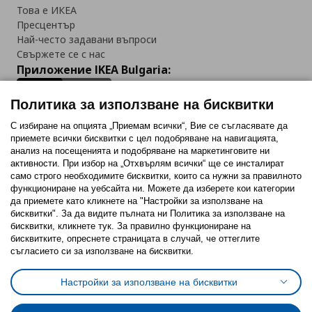
Това е ИКЕА
Пресцентър
Най-често задавани въпроси
Свържете се с нас
Приложение IKEA Bulgaria:
Политика за използване на бисквитки
С избиране на опцията „Приемам всички“, Вие се съгласявате да
приемете всички бисквитки с цел подобряване на навигацията,
Последвайте ни:
анализ на посещенията и подобряване на маркетинговите ни
активности. При избор на „Отхвърлям всички“ ще се инсталират
Facebook
Twitter
Youtube
Pinterest
Instagram
само строго необходимитe бисквитки, които са нужни за правилното
функциониране на уебсайта ни. Можете да изберете кои категории
да приемете като кликнете на "Настройки за използване на
бисквитки". За да видите пълната ни Политика за използване на
бисквитки, кликнете тук. За правилно функциониране на
бисквитките, опреснете страницата в случай, че оттеглите
съгласието си за използване на бисквитки.
Политика за използване на бисквитки (Cookies)
Избор на настройки за използване на бисквитки
Настройки за използване на бисквитки
Условия за ползване на ikea.bg
Обща политика за личните данни
Политика за защита на личните данни на ikea.bg