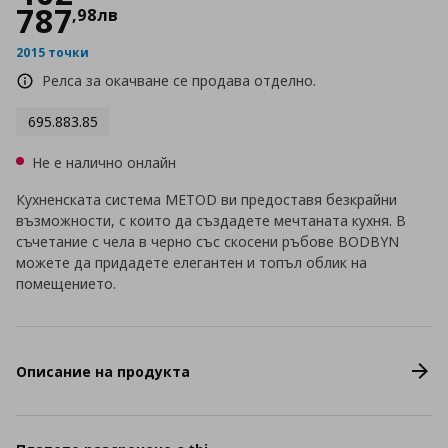
787
,
98
лв
2015 точки
Релса за окачване се продава отделно.
695.883.85
Не е налично онлайн
Кухненската система METOD ви предоставя безкрайни
възможности, с които да създадете мечтаната кухня. В
съчетание с чела в черно със скосени ръбове BODBYN
можете да придадете елегантен и топъл облик на
помещението.
Описание на продукта