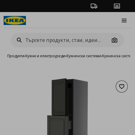
Проследяване на п
Магази
Burge
Camera
Продукти
›
Кухни и електроуреди
›
Кухненски системи
›
Кухненска систе
Добав