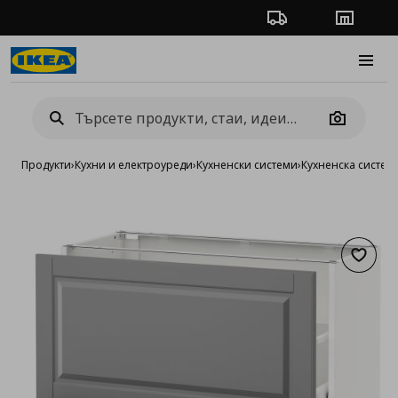
Проследяване на п
Магази
Burge
Camera
Продукти
›
Кухни и електроуреди
›
Кухненски системи
›
Кухненска систе
Добав