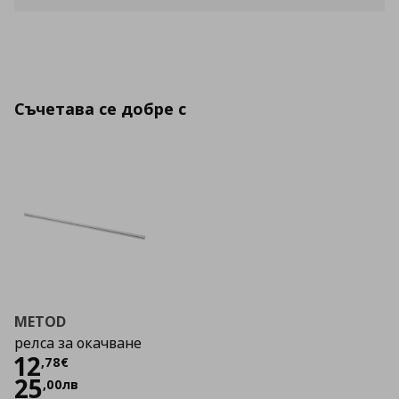
Съчетава се добре с
METOD
релса за окачване
Цена
12,78 €
12
,
78
€
25
,
00
лв