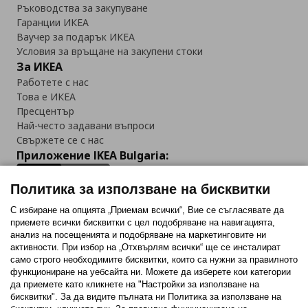
Ръководства за закупуване
Гаранции ИКЕА
Ваучер за подарък ИКЕА
Условия за връщане на закупени стоки
За ИКЕА
Работете с нас
Това е ИКЕА
Пресцентър
Най-често задавани въпроси
Свържете се с нас
Приложение IKEA Bulgaria:
Политика за използване на бисквитки
С избиране на опцията „Приемам всички“, Вие се съгласявате да
приемете всички бисквитки с цел подобряване на навигацията,
Последвайте ни:
анализ на посещенията и подобряване на маркетинговите ни
активности. При избор на „Отхвърлям всички“ ще се инсталират
Facebook
Twitter
Youtube
Pinterest
Instagram
само строго необходимитe бисквитки, които са нужни за правилното
функциониране на уебсайта ни. Можете да изберете кои категории
да приемете като кликнете на "Настройки за използване на
бисквитки". За да видите пълната ни Политика за използване на