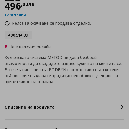
496
,
00
лв
1270 точки
Релса за окачване се продава отделно.
490.514.89
Не е налично онлайн
Кухненската система METOD ви дава безброй
възможности да създадете изцяло кухнята на мечтите си.
В съчетание с челата BODBYN в нежно сиво със скосени
ръбове, вие създавате традиционен облик с усещане за
приветливост и топлина.
Описание на продукта