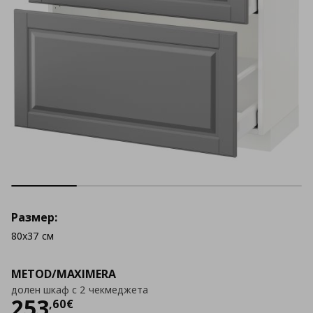
Размер:
80x37 см
METOD/MAXIMERA
долен шкаф с 2 чекмеджета
Цена
253,60 €
253
,
60
€