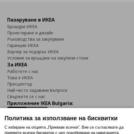
Пазаруване в ИКЕА
Брошури ИКЕА
Проектиране и дизайн
Ръководства за закупуване
Гаранции ИКЕА
Ваучер за подарък ИКЕА
Условия за връщане на закупени стоки
За ИКЕА
Работете с нас
Това е ИКЕА
Пресцентър
Най-често задавани въпроси
Свържете се с нас
Приложение IKEA Bulgaria:
Политика за използване на бисквитки
С избиране на опцията „Приемам всички“, Вие се съгласявате да
приемете всички бисквитки с цел подобряване на навигацията,