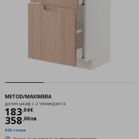
METOD/MAXIMERA
долен шкаф с 2 чекмеджета
Цена
183,04 €
183
,
04
€
358
,
00
лв
920 точки
Релса за окачване се продава отделно.