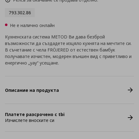
793.302.86
Не е налично онлайн
Кухненската система METOD Ви дава безброй
възможности да създадете изцяло кухнята на мечтите си.
В съчетание с чела FRÖJERED от естествен бамбук
получавате изчистен, модерен външен вид с приветливо и
енергично „уау“ усещане.
Описание на продукта
Платете разсрочено с tbi
Изчислете вноските си