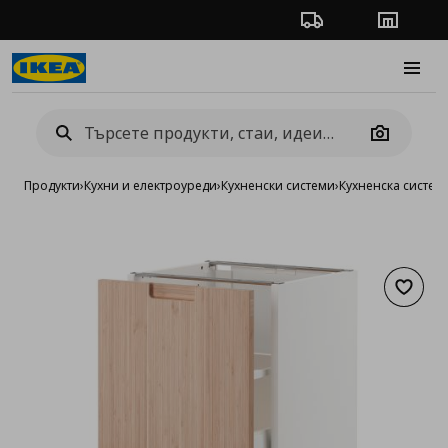
Проследяване на п
Магази
Burge
Camera
Продукти
›
Кухни и електроуреди
›
Кухненски системи
›
Кухненска систе
Добав