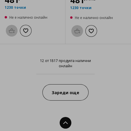
481
1230 точки
1230 точки
Не е налично онлайн
Не е налично онлайн
Προσθήκη στο καλάθι
Добави към списъка с любими
Προσθήκη στο καλάθι
Добави към списък
12 от 1817 продукта налични
онлайн
12 от 1817 продукта налични он
Progress:
Зареди още
Нагоре