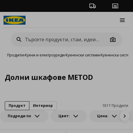
Проследяване на п
Магази
Burge
Camera
Продукти
›
Кухни и електроуреди
›
Кухненски системи
›
Кухненска систе
Долни шкафове METOD
Продукт
Интериор
1817 Продукти
Подреди по
Цвят:
Цена: