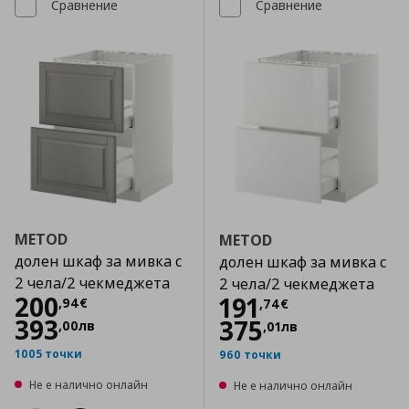
Сравнение
Сравнение
METOD
METOD
долен шкаф за мивка с
долен шкаф за мивка с
2 чела/2 чекмеджета
2 чела/2 чекмеджета
Цена
200,94 €
200
Цена
191,74 €
191
,
94
€
,
74
€
393
375
,
00
лв
,
01
лв
1005 точки
960 точки
Не е налично онлайн
Не е налично онлайн