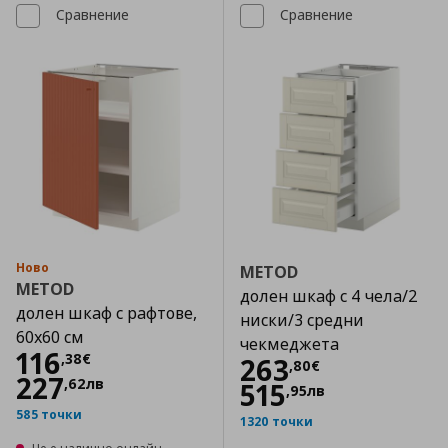
Сравнение
Сравнение
Ново
METOD
METOD
долен шкаф с 4 чела/2
долен шкаф с рафтове,
ниски/3 средни
60x60 см
чекмеджета
Цена
116,38 €
116
,
38
€
Цена
263,80 €
263
,
80
€
227
,
62
лв
515
,
95
лв
585 точки
1320 точки