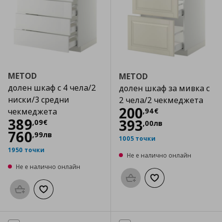
METOD
METOD
долен шкаф с 4 чела/2
долен шкаф за мивка с
ниски/3 средни
2 чела/2 чекмеджета
Цена
200,94 €
200
,
94
€
чекмеджета
Цена
389,09 €
389
393
,
09
€
,
00
лв
760
,
99
лв
1005 точки
1950 точки
Не е налично онлайн
Не е налично онлайн
Προσθήκη στο καλάθι
Добави към списък
Προσθήκη στο καλάθι
Добави към списъка с любими