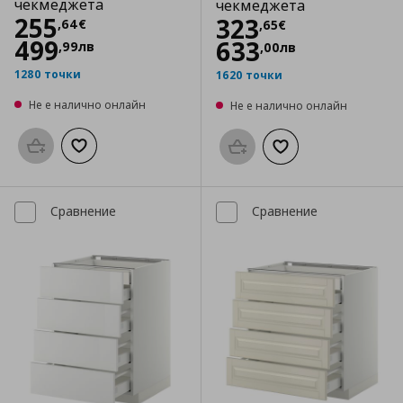
чекмеджета
чекмеджета
Цена
255,64 €
255
Цена
323,65 €
323
,
64
€
,
65
€
499
633
,
99
лв
,
00
лв
1280 точки
1620 точки
Не е налично онлайн
Не е налично онлайн
Προσθήκη στο καλάθι
Добави към списъка с любими
Προσθήκη στο καλάθι
Добави към списък
Сравнение
Сравнение