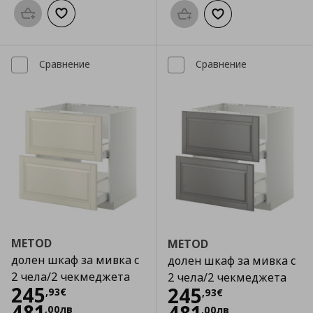
Προσθήκη στο καλάθι
Добави към списъка с любими
Προσθήκη στο καλάθι
Добави към списък
Сравнение
Сравнение
METOD
METOD
долен шкаф за мивка с
долен шкаф за мивка с
2 чела/2 чекмеджета
2 чела/2 чекмеджета
Цена
245,93 €
245
Цена
245,93 €
245
,
93
€
,
93
€
481
,
00
лв
,
00
лв