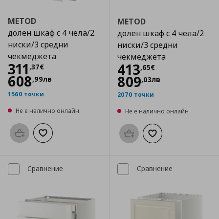
METOD
METOD
долен шкаф с 4 чела/2
долен шкаф с 4 чела/2
ниски/3 средни
ниски/3 средни
чекмеджета
чекмеджета
Цена
311,37 €
311
Цена
413,65 €
413
,
37
€
,
65
€
608
809
,
99
лв
,
03
лв
1560 точки
2070 точки
Не е налично онлайн
Не е налично онлайн
Προσθήκη στο καλάθι
Добави към списъка с любими
Προσθήκη στο καλάθι
Добави към списък
Сравнение
Сравнение