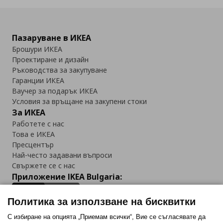
Пазаруване в ИКЕА
Брошури ИКЕА
Проектиране и дизайн
Ръководства за закупуване
Гаранции ИКЕА
Ваучер за подарък ИКЕА
Условия за връщане на закупени стоки
За ИКЕА
Работете с нас
Това е ИКЕА
Пресцентър
Най-често задавани въпроси
Свържете се с нас
Приложение IKEA Bulgaria:
Политика за използване на бисквитки
С избиране на опцията „Приемам всички“, Вие се съгласявате да