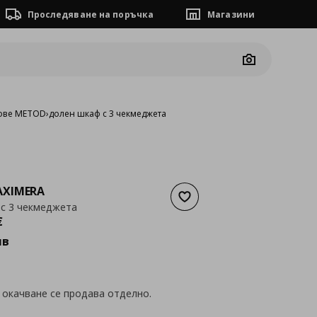
Проследяване на поръчка
Магазини
Camera
ове METOD
›
долен шкаф с 3 чекмеджета
XIMERA
Добави към списъка с люб
с 3 чекмеджета
а
282,23 €
€
лв
 окачване се продава отделно.