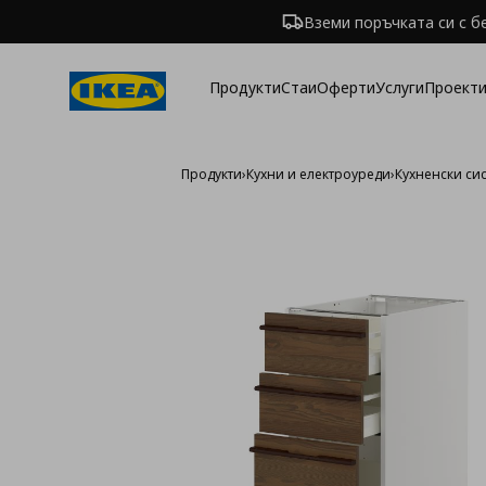
Вземи поръчката си с б
Продукти
Стаи
Оферти
Услуги
Проекти
Продукти
›
Кухни и електроуреди
›
Кухненски си