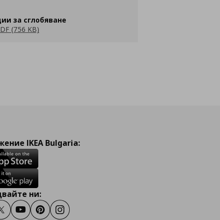
ии за сглобяване
DF (756 KB)
ение IKEA Bulgaria:
вайте ни:
ook
Twitter
Youtube
Pinterest
Instagram