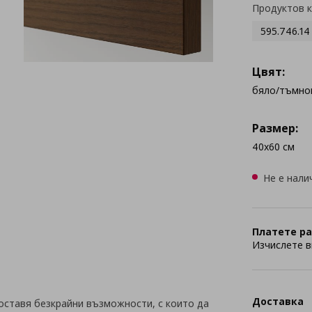
Продуктов 
595.746.14
Цвят:
бяло/тъмно
Размер:
40x60 см
Не е нали
Платете ра
Изчислете в
Доставка
оставя безкрайни възможности, с които да