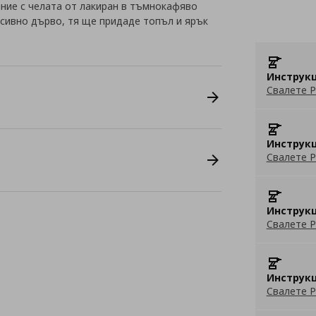
ание с челата от лакиран в тъмнокафяво
сивно дърво, тя ще придаде топъл и ярък
Инструкц
Свалете P
Инструкц
Свалете P
Инструкц
Свалете P
Инструкц
Свалете P