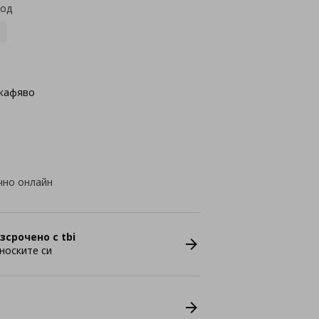
код
кафяво
чно онлайн
зсрочено с tbi
носките си