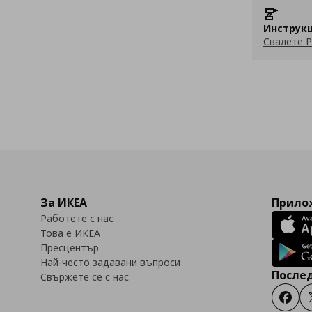
Инструкц
Свалете P
За ИКЕА
Прилож
Работете с нас
Това е ИКЕА
Пресцентър
Най-често задавани въпроси
Послед
Свържете се с нас
Faceb