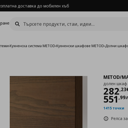
езплатна доставка до мобилен хъб
ране
стеми
›
Кухненска система METOD
›
Кухненски шкафове METOD
›
Долни шкаф
METOD/MA
долен шкаф 
Цен
282
,
23
551
,
99
1415 точки
Релса за