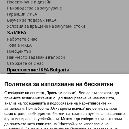
Проектиране и дизайн
Ръководства за закупуване
Гаранции ИКЕА
Ваучер за подарък ИКЕА
Условия за връщане на закупени стоки
За ИКЕА
Работете с нас
Това е ИКЕА
Пресцентър
Най-често задавани въпроси
Свържете се с нас
Приложение IKEA Bulgaria:
Политика за използване на бисквитки
С избиране на опцията „Приемам всички“, Вие се съгласявате да
приемете всички бисквитки с цел подобряване на навигацията,
Последвайте ни:
анализ на посещенията и подобряване на маркетинговите ни
активности. При избор на „Отхвърлям всички“ ще се инсталират
Facebook
Twitter
Youtube
Pinterest
Instagram
само строго необходимитe бисквитки, които са нужни за правилното
функциониране на уебсайта ни. Можете да изберете кои категории
да приемете като кликнете на "Настройки за използване на