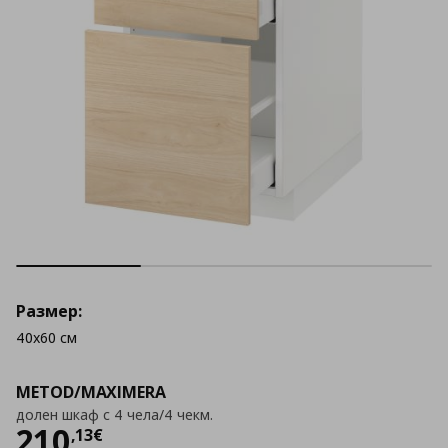
Размер:
40x60 см
METOD/MAXIMERA
долен шкаф с 4 чела/4 чекм.
Цена
210,13 €
210
,
13
€