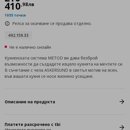
410
,
98
лв
1055 точки
Релса за окачване се продава отделно.
492.159.33
Не е налично онлайн
Кухненската система METOD ви дава безброй
възможности да създадете изцяло кухнята на мечтите си.
В съчетание с чела ASKERSUND в светъл мотив на ясен,
във вашата кухня се носи жизнено усещане.
Описание на продукта
Платете разсрочено с tbi
Изчислете вноските си