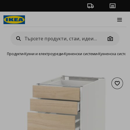
Проследяване на п
Магази
Burge
Camera
Продукти
›
Кухни и електроуреди
›
Кухненски системи
›
Кухненска систе
Добав