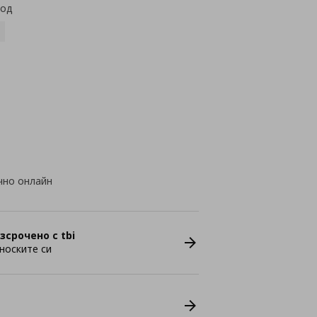
код
чно онлайн
зсрочено с tbi
носките си