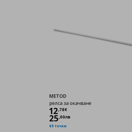
METOD
релса за окачване
Цена
12,78 €
12
,
78
€
25
,
00
лв
65 точки