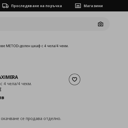
Проследяване на поръчка
Магазини
Camera
ове METOD
›
долен шкаф с 4 чела/4 чекм.
XIMERA
Добави към списъка с люб
с 4 чела/4 чекм.
а
220,88 €
€
лв
 окачване се продава отделно.