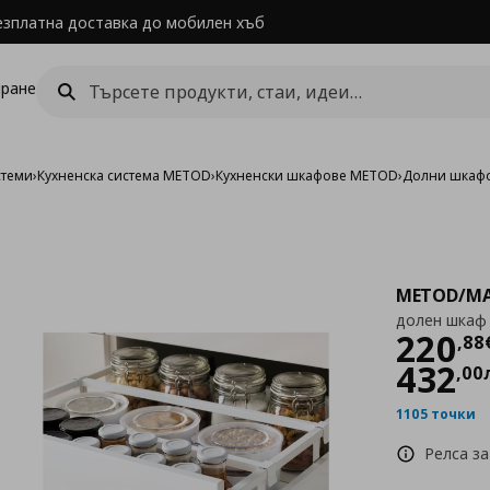
езплатна доставка до мобилен хъб
ране
стеми
›
Кухненска система METOD
›
Кухненски шкафове METOD
›
Долни шкаф
METOD/MA
долен шкаф 
Цен
220
,
88
432
,
00
1105 точки
Релса за