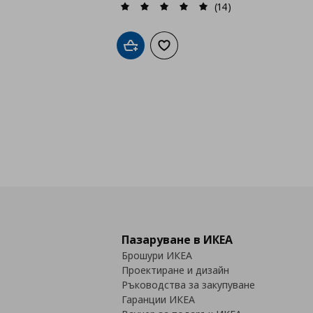
(14)
Добави в кошницата
Добави към списъка с любими
Пазаруване в ИКЕА
Брошури ИКЕА
Проектиране и дизайн
Ръководства за закупуване
Гаранции ИКЕА