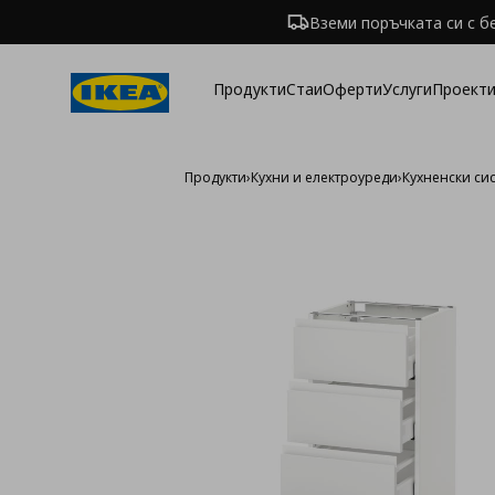
Вземи поръчката си с б
Продукти
Стаи
Оферти
Услуги
Проекти
Продукти
›
Кухни и електроуреди
›
Кухненски си