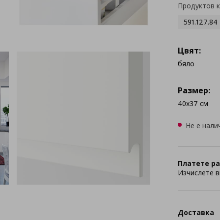
Продуктов 
591.127.84
Цвят:
бяло
Размер:
40x37 см
Не е нали
Платете ра
Изчислете в
Доставка