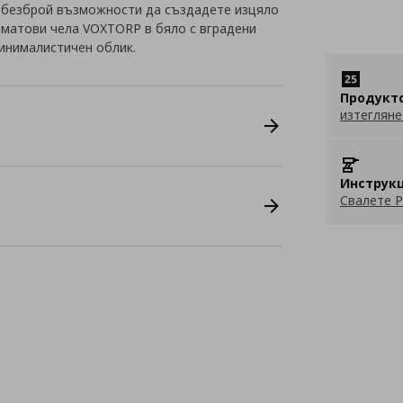
 безброй възможности да създадете изцяло
с матови чела VOXTORP в бяло с вградени
инималистичен облик.
Продукт
изтегляне
Инструкц
Свалете P