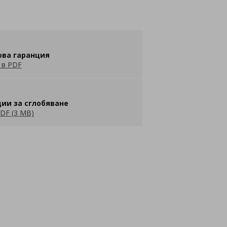
ова гаранция
 в PDF
ии за сглобяване
DF (3 MB)